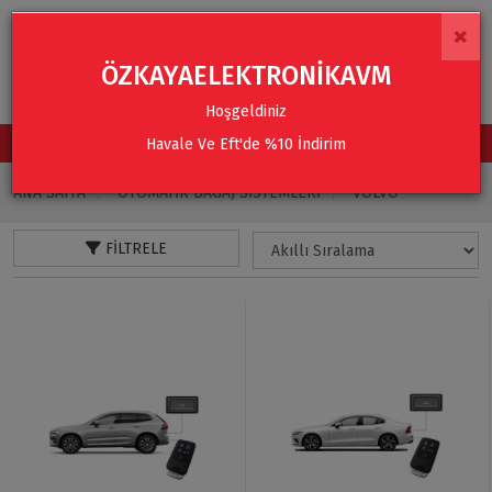
×
ÖZKAYAELEKTRONİKAVM
Hoşgeldiniz
Havale Ve Eft'de %10 İndirim
TÜM KATEGORİLER
ANA SAYFA
OTOMATIK BAGAJ SISTEMLERI
VOLVO
FILTRELE