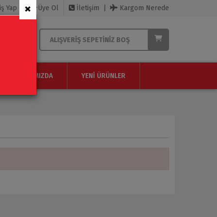
×
iş Yap
Üye Ol
İletişim
Kargom Nerede
ALIŞVERIŞ SEPETINIZ BOŞ
HAKKIMIZDA
YENI ÜRÜNLER