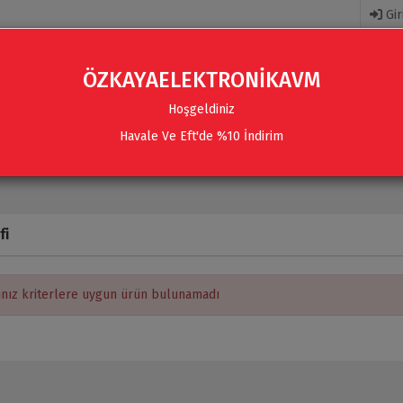
Gir
ÖZKAYAELEKTRONİKAVM
Hoşgeldiniz
Havale Ve Eft'de %10 İndirim
R
AKSESUARLAR
SES SISTEMLERI & AKSESUARLAR
fi
ınız kriterlere uygun ürün bulunamadı