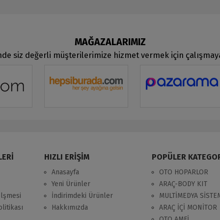
MAĞAZALARIMIZ
de siz değerli müşterilerimize hizmet vermek için çalışma
LERİ
HIZLI ERİŞİM
POPÜLER KATEGO
Anasayfa
OTO HOPARLOR
Yeni Ürünler
ARAÇ-BODY KIT
zlşmesi
İndirimdeki Ürünler
MULTİMEDYA SİSTE
litikası
Hakkımızda
ARAÇ İÇİ MONİTOR
OTO AMFİ