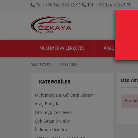
Tel : +90 544 942 42 93
Tel : +90 344 413 45 70
MULTIMEDYA ÇERÇEVESI
ARAÇ IÇI MONITO
ANA SAYFA
OTO AMFI
Oto Am
KATEGORILER
Multimedya & Görüntü Sistemi
Aradığ
Araç Body Kit
Oto Teyp Çerçevesi
Çok Satan Ürünler
İndirimli Ürünler