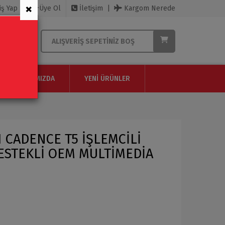
×
iş Yap
Üye Ol
İletişim
Kargom Nerede
ALIŞVERIŞ SEPETINIZ BOŞ
HAKKIMIZDA
YENI ÜRÜNLER
1 CADENCE T5 İŞLEMCİLİ
ESTEKLİ OEM MULTİMEDİA