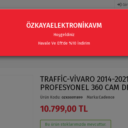
Gir
ÖZKAYAELEKTRONİKAVM
Hoşgeldiniz
Havale Ve Eft'de %10 İndirim
R
AKSESUARLAR
SES SISTEMLERI & AKSESUARLAR
TRAFFİC-VİVARO 2014-202
PROFESYONEL 360 CAM D
Ürün Kodu
:
Marka
:
Cadence
OZK00011899
10.799,00 TL
Bu ürün stoklarımızda mevcuttur.