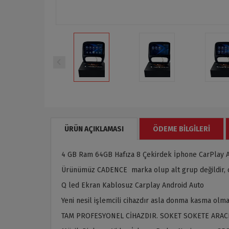
ÜRÜN AÇIKLAMASI
ÖDEME BILGILERI
4 GB Ram 64GB Hafıza 8 Çekirdek İphone CarPlay 
Ürünümüz CADENCE marka olup alt grup değildir, or
Q led Ekran Kablosuz Carplay Android Auto
Yeni nesil işlemcili cihazdır asla donma kasma olma
TAM PROFESYONEL CİHAZDIR. SOKET SOKETE ARAC