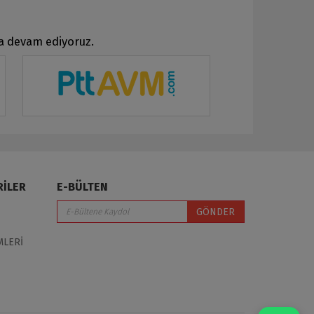
ya devam ediyoruz.
RİLER
E-BÜLTEN
GÖNDER
MLERİ