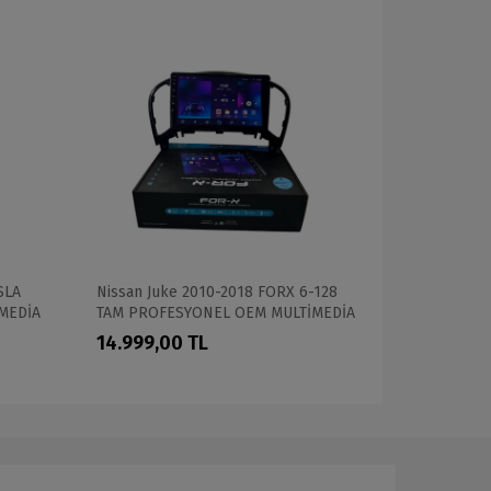
SLA
Nissan Juke 2010-2018 FORX 6-128
Nissan Juk
MEDİA
TAM PROFESYONEL OEM MULTİMEDİA
64 TAM PR
MULTİMEDİ
14.999,00 TL
28.699,0