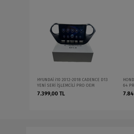
014
HYUNDAİ i10 2012-2018 CADENCE D13
HONDA
ONEL OEM
YENİ SERİ İŞLEMCİLİ PRO OEM
64 P
MULTİMEDİA
7.399,00 TL
7.84