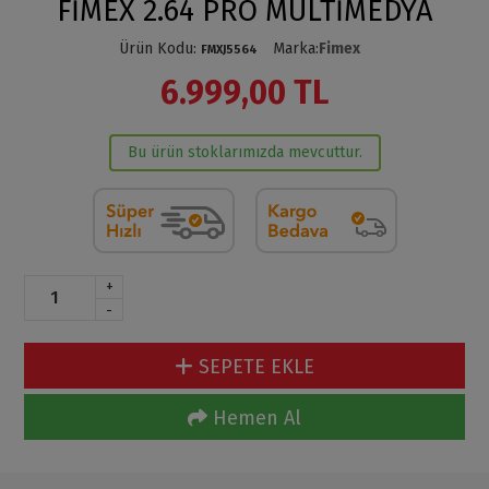
FİMEX 2.64 PRO MULTİMEDYA
Ürün Kodu
:
Marka
:
Fimex
FMXJ5564
6.999,00 TL
Bu ürün stoklarımızda mevcuttur.
+
-
SEPETE EKLE
Hemen Al