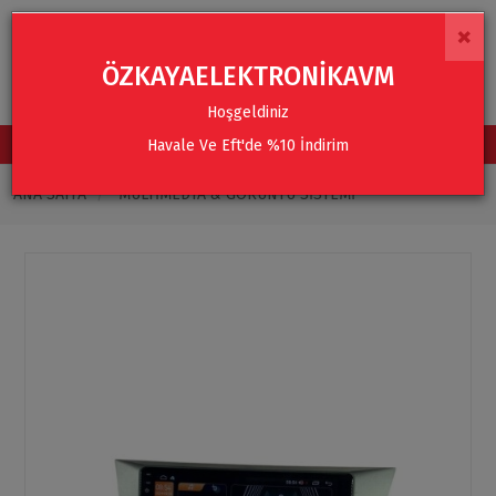
×
ÖZKAYAELEKTRONİKAVM
Hoşgeldiniz
Havale Ve Eft'de %10 İndirim
TÜM KATEGORİLER
ANA SAYFA
MULTIMEDYA & GÖRÜNTÜ SISTEMI