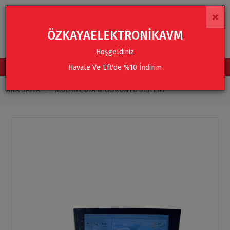
×
ÖZKAYAELEKTRONİKAVM
Hoşgeldiniz
Havale Ve Eft'de %10 İndirim
TÜM KATEGORİLER
ANA SAYFA
MULTIMEDYA & GÖRÜNTÜ SISTEMI