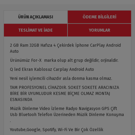
ÜRÜN AÇIKLAMASI
ÖDEME BILGILERI
TESLIMAT VE İADE
YORUMLAR
2 GB Ram 32GB Hafıza 4 Çekirdek İphone CarPlay Android
Auto
Ürünümüz For-X marka olup alt grup değildir, orjinaldir.
Q led Ekran Kablosuz Carplay Android Auto
Yeni nesil işlemcili cihazdır asla donma kasma olmaz.
TAM PROFESYONEL CİHAZDIR. SOKET SOKETE ARACINIZA
BİRE BİR UYUMLUDUR KESME BİÇME OLMAZ MONTAJ
ESNASINDA
Müzik Dinleme Video İzleme Radyo Navigasyon GPS Çift
Usb Bluetooh Telefon Üzerineden Müzik Dinleme Konuşma
.
Youtube,Google, Spotify, Wi-Fi Ve Bir Çok Özellik