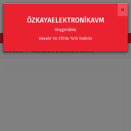
×
ÖZKAYAELEKTRONİKAVM
Hoşgeldiniz
Havale Ve Eft'de %10 İndirim
TÜM KATEGORİLER
ANA SAYFA
MULTIMEDYA & GÖRÜNTÜ SISTEMI