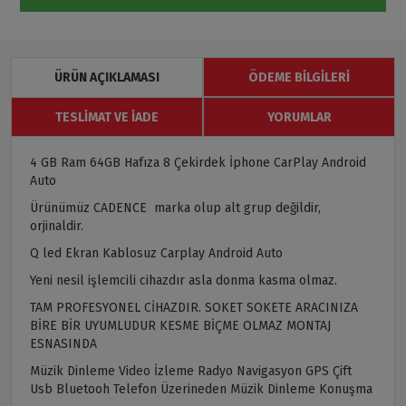
ÜRÜN AÇIKLAMASI
ÖDEME BILGILERI
TESLIMAT VE İADE
YORUMLAR
4 GB Ram 64GB Hafıza 8 Çekirdek İphone CarPlay Android
Auto
Ürünümüz CADENCE marka olup alt grup değildir,
orjinaldir.
Q led Ekran Kablosuz Carplay Android Auto
Yeni nesil işlemcili cihazdır asla donma kasma olmaz.
TAM PROFESYONEL CİHAZDIR. SOKET SOKETE ARACINIZA
BİRE BİR UYUMLUDUR KESME BİÇME OLMAZ MONTAJ
ESNASINDA
Müzik Dinleme Video İzleme Radyo Navigasyon GPS Çift
Usb Bluetooh Telefon Üzerineden Müzik Dinleme Konuşma