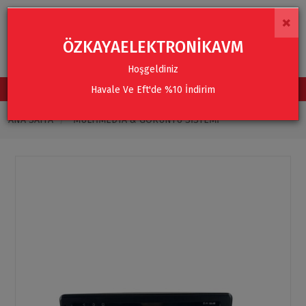
×
ÖZKAYAELEKTRONİKAVM
Hoşgeldiniz
Havale Ve Eft'de %10 İndirim
TÜM KATEGORİLER
ANA SAYFA
MULTIMEDYA & GÖRÜNTÜ SISTEMI