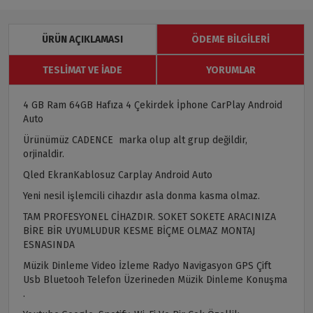
ÜRÜN AÇIKLAMASI
ÖDEME BILGILERI
TESLIMAT VE İADE
YORUMLAR
4 GB Ram 64GB Hafıza 4 Çekirdek İphone CarPlay Android
Auto
Ürünümüz CADENCE marka olup alt grup değildir,
orjinaldir.
Qled EkranKablosuz Carplay Android Auto
Yeni nesil işlemcili cihazdır asla donma kasma olmaz.
TAM PROFESYONEL CİHAZDIR. SOKET SOKETE ARACINIZA
BİRE BİR UYUMLUDUR KESME BİÇME OLMAZ MONTAJ
ESNASINDA
Müzik Dinleme Video İzleme Radyo Navigasyon GPS Çift
Usb Bluetooh Telefon Üzerineden Müzik Dinleme Konuşma
.