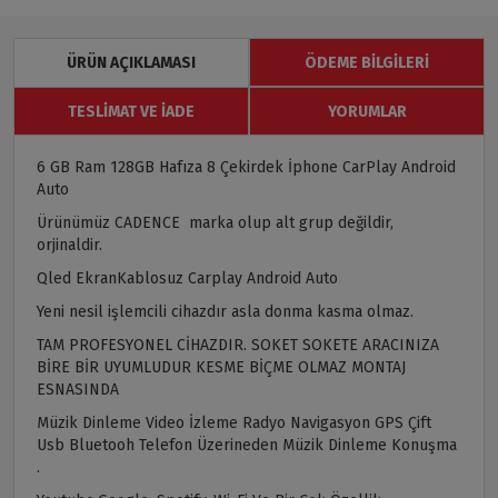
ÜRÜN AÇIKLAMASI
ÖDEME BILGILERI
TESLIMAT VE İADE
YORUMLAR
6 GB Ram 128GB Hafıza 8 Çekirdek İphone CarPlay Android
Auto
Ürünümüz CADENCE marka olup alt grup değildir,
orjinaldir.
Qled EkranKablosuz Carplay Android Auto
Yeni nesil işlemcili cihazdır asla donma kasma olmaz.
TAM PROFESYONEL CİHAZDIR. SOKET SOKETE ARACINIZA
BİRE BİR UYUMLUDUR KESME BİÇME OLMAZ MONTAJ
ESNASINDA
Müzik Dinleme Video İzleme Radyo Navigasyon GPS Çift
Usb Bluetooh Telefon Üzerineden Müzik Dinleme Konuşma
.