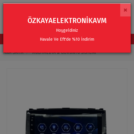
×
ÖZKAYAELEKTRONİKAVM
Hoşgeldiniz
Havale Ve Eft'de %10 İndirim
TÜM KATEGORİLER
ANA SAYFA
MULTIMEDYA & GÖRÜNTÜ SISTEMI