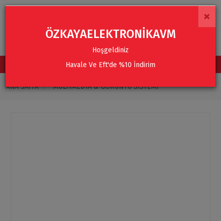
×
ÖZKAYAELEKTRONİKAVM
Hoşgeldiniz
Havale Ve Eft'de %10 İndirim
TÜM KATEGORİLER
ANA SAYFA
MULTIMEDYA & GÖRÜNTÜ SISTEMI