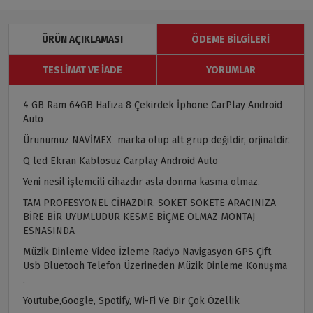
ÜRÜN AÇIKLAMASI
ÖDEME BILGILERI
TESLIMAT VE İADE
YORUMLAR
4 GB Ram 64GB Hafıza 8 Çekirdek İphone CarPlay Android
Auto
Ürünümüz NAVİMEX marka olup alt grup değildir, orjinaldir.
Q led Ekran Kablosuz Carplay Android Auto
Yeni nesil işlemcili cihazdır asla donma kasma olmaz.
TAM PROFESYONEL CİHAZDIR. SOKET SOKETE ARACINIZA
BİRE BİR UYUMLUDUR KESME BİÇME OLMAZ MONTAJ
ESNASINDA
Müzik Dinleme Video İzleme Radyo Navigasyon GPS Çift
Usb Bluetooh Telefon Üzerineden Müzik Dinleme Konuşma
.
Youtube,Google, Spotify, Wi-Fi Ve Bir Çok Özellik