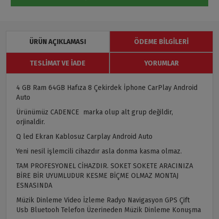
ÜRÜN AÇIKLAMASI
ÖDEME BILGILERI
TESLIMAT VE İADE
YORUMLAR
4 GB Ram 64GB Hafıza 8 Çekirdek İphone CarPlay Android
Auto
Ürünümüz CADENCE marka olup alt grup değildir,
orjinaldir.
Q led Ekran Kablosuz Carplay Android Auto
Yeni nesil işlemcili cihazdır asla donma kasma olmaz.
TAM PROFESYONEL CİHAZDIR. SOKET SOKETE ARACINIZA
BİRE BİR UYUMLUDUR KESME BİÇME OLMAZ MONTAJ
ESNASINDA
Müzik Dinleme Video İzleme Radyo Navigasyon GPS Çift
Usb Bluetooh Telefon Üzerineden Müzik Dinleme Konuşma