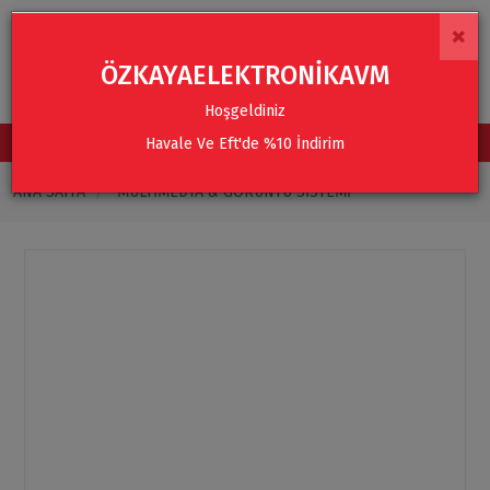
×
ÖZKAYAELEKTRONİKAVM
Hoşgeldiniz
Havale Ve Eft'de %10 İndirim
TÜM KATEGORİLER
ANA SAYFA
MULTIMEDYA & GÖRÜNTÜ SISTEMI