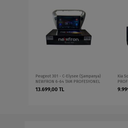
020 FİMEX
Peugeot 301 - C-Elysee (Şampanya)
Kia S
LTİMEDİA
NEWFRON 6-64 TAM PROFESYONEL
PROF
OEM MULTİMEDİA
13.699,00 TL
9.99