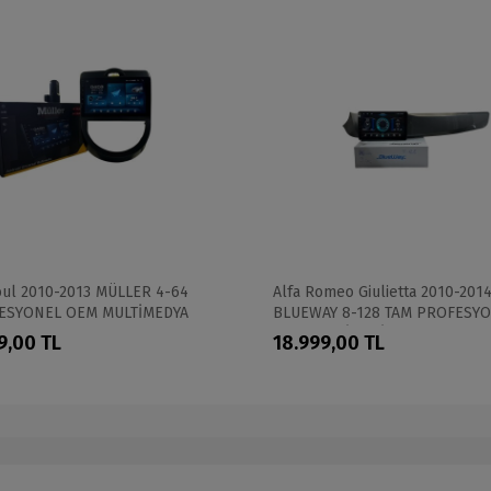
oul 2010-2013 MÜLLER 4-64
Alfa Romeo Giulietta 2010-201
ESYONEL OEM MULTİMEDYA
BLUEWAY 8-128 TAM PROFESY
OEM MULTİMEDİA
9,00 TL
18.999,00 TL