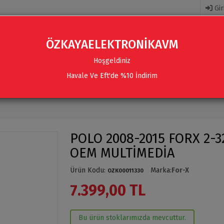
Gir
ÖZKAYAELEKTRONİKAVM
Hoşgeldiniz
Havale Ve Eft'de %10 İndirim
R
AKSESUARLAR
SES SISTEMLERI & AKSESUARLAR
POLO 2008-2015 FORX 2-3
OEM MULTİMEDİA
Ürün Kodu
:
Marka
:
For-X
OZK00011330
7.399,00 TL
Bu ürün stoklarımızda mevcuttur.