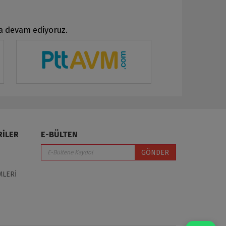
ya devam ediyoruz.
RİLER
E-BÜLTEN
GÖNDER
MLERİ