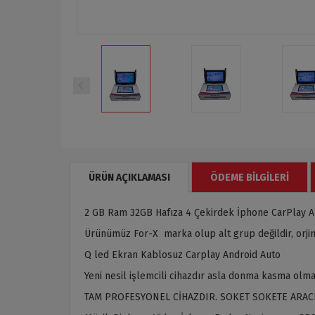
ÜRÜN AÇIKLAMASI
ÖDEME BILGILERI
2 GB Ram 32GB Hafıza 4 Çekirdek İphone CarPlay A
Ürünümüz For-X marka olup alt grup değildir, orjina
Q led Ekran Kablosuz Carplay Android Auto
Yeni nesil işlemcili cihazdır asla donma kasma olma
TAM PROFESYONEL CİHAZDIR. SOKET SOKETE ARAC