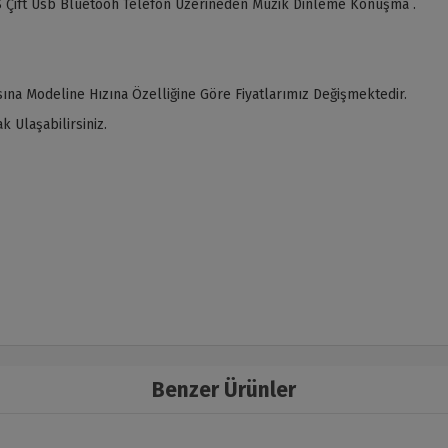
 Çift Usb Bluetooh Telefon Üzerineden Müzik Dinleme Konuşma .
ına Modeline Hızına Özelliğine Göre Fiyatlarımız Değişmektedir.
 Ulaşabilirsiniz.
Benzer Ürünler