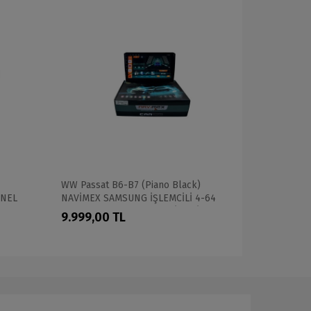
4
WW Passat B6-B7 (Piano Black)
Kia Cerato
ONEL
NAVİMEX SAMSUNG İŞLEMCİLİ 4-64
TAM PROFE
PROFESYONEL OEM MULTİMEDİA
9.999,00 TL
14.999,0