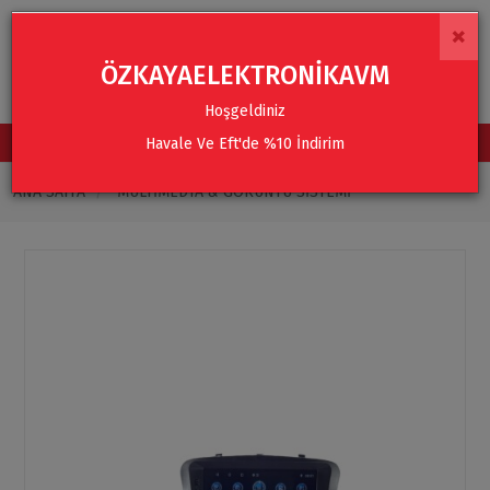
×
ÖZKAYAELEKTRONİKAVM
Hoşgeldiniz
Havale Ve Eft'de %10 İndirim
TÜM KATEGORİLER
ANA SAYFA
MULTIMEDYA & GÖRÜNTÜ SISTEMI