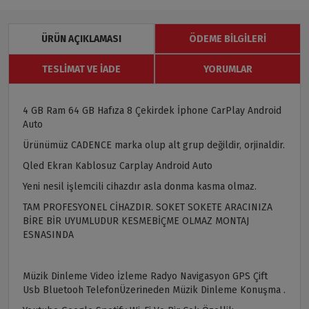
ÜRÜN AÇIKLAMASI
ÖDEME BILGILERI
TESLIMAT VE İADE
YORUMLAR
4 GB Ram 64 GB Hafıza 8 Çekirdek İphone CarPlay Android
Auto
Ürünümüz CADENCE marka olup alt grup değildir, orjinaldir.
Qled Ekran Kablosuz Carplay Android Auto
Yeni nesil işlemcili cihazdır asla donma kasma olmaz.
TAM PROFESYONEL CİHAZDIR. SOKET SOKETE ARACINIZA
BİRE BİR UYUMLUDUR KESMEBİÇME OLMAZ MONTAJ
ESNASINDA
Müzik Dinleme Video İzleme Radyo Navigasyon GPS Çift
Usb Bluetooh TelefonÜzerineden Müzik Dinleme Konuşma .