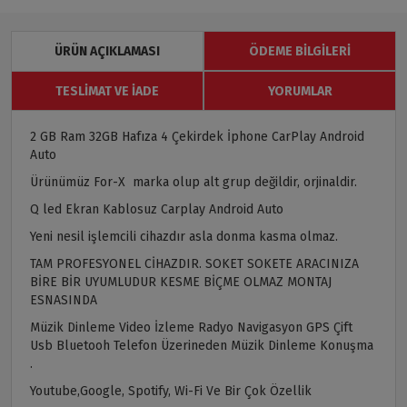
ÜRÜN AÇIKLAMASI
ÖDEME BILGILERI
TESLIMAT VE İADE
YORUMLAR
2 GB Ram 32GB Hafıza 4 Çekirdek İphone CarPlay Android
Auto
Ürünümüz For-X marka olup alt grup değildir, orjinaldir.
Q led Ekran Kablosuz Carplay Android Auto
Yeni nesil işlemcili cihazdır asla donma kasma olmaz.
TAM PROFESYONEL CİHAZDIR. SOKET SOKETE ARACINIZA
BİRE BİR UYUMLUDUR KESME BİÇME OLMAZ MONTAJ
ESNASINDA
Müzik Dinleme Video İzleme Radyo Navigasyon GPS Çift
Usb Bluetooh Telefon Üzerineden Müzik Dinleme Konuşma
.
Youtube,Google, Spotify, Wi-Fi Ve Bir Çok Özellik