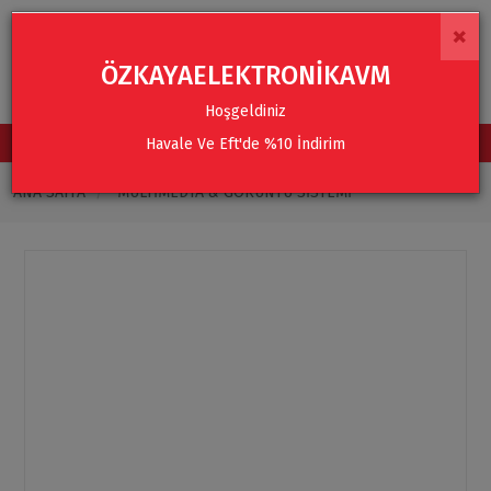
×
ÖZKAYAELEKTRONİKAVM
Hoşgeldiniz
Havale Ve Eft'de %10 İndirim
TÜM KATEGORİLER
ANA SAYFA
MULTIMEDYA & GÖRÜNTÜ SISTEMI