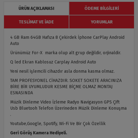
ÜRÜN AÇIKLAMASI
ÖDEME BILGILERI
TESLIMAT VE İADE
YORUMLAR
4 GB Ram 64GB Hafıza 8 Çekirdek İphone CarPlay Android
Auto
Ürünümüz For-X marka olup alt grup değildir, orjinaldir.
Q led Ekran Kablosuz Carplay Android Auto
Yeni nesil işlemcili cihazdır asla donma kasma olmaz.
TAM PROFESYONEL CİHAZDIR. SOKET SOKETE ARACINIZA
BİRE BİR UYUMLUDUR KESME BİÇME OLMAZ MONTAJ
ESNASINDA
Müzik Dinleme Video İzleme Radyo Navigasyon GPS Çift
Usb Bluetooh Telefon Üzerineden Müzik Dinleme Konuşma
.
Youtube,Google, Spotify, Wi-Fi Ve Bir Çok Özellik
Geri Görüş Kamera Hediyeli.