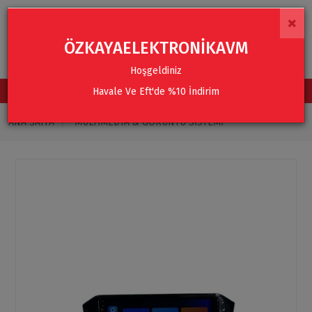
×
ÖZKAYAELEKTRONİKAVM
Hoşgeldiniz
Havale Ve Eft'de %10 İndirim
TÜM KATEGORİLER
ANA SAYFA
MULTIMEDYA & GÖRÜNTÜ SISTEMI