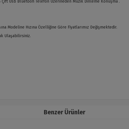
 Çift Usb Bluetooh Telefon Üzerineden Müzik Dinleme Konuşma .
ına Modeline Hızına Özelliğine Göre Fiyatlarımız Değişmektedir.
 Ulaşabilirsiniz.
Benzer Ürünler