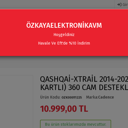
Gir
ÖZKAYAELEKTRONİKAVM
Hoşgeldiniz
Havale Ve Eft'de %10 İndirim
R
AKSESUARLAR
SES SISTEMLERI & AKSESUARLAR
QASHQAİ-XTRAİL 2014-202
KARTLI) 360 CAM DESTEK
Ürün Kodu
:
Marka
:
Cadence
OZK00011225
10.999,00 TL
Bu ürün stoklarımızda mevcuttur.