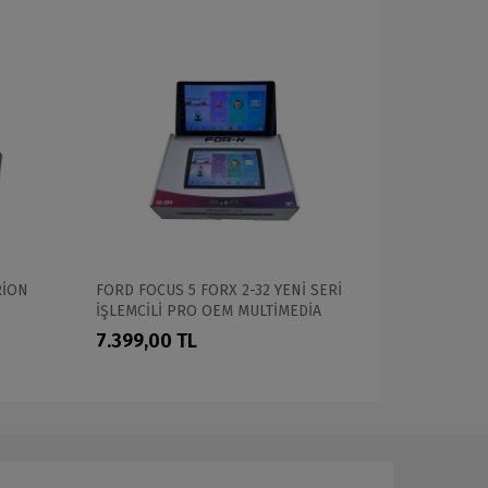
RİON
FORD FOCUS 5 FORX 2-32 YENİ SERİ
FİAT PANDA
İŞLEMCİLİ PRO OEM MULTİMEDİA
PROFESYON
7.399,00 TL
10.999,0