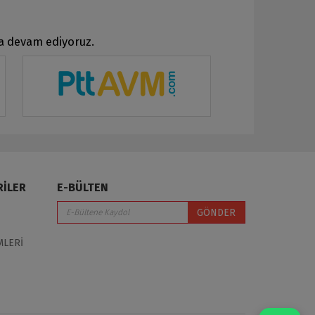
ya devam ediyoruz.
RİLER
E-BÜLTEN
GÖNDER
MLERİ