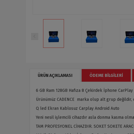
ÜRÜN AÇIKLAMASI
ÖDEME BILGILERI
6 GB Ram 128GB Hafıza 8 Çekirdek İphone CarPlay 
Ürünümüz CADENCE marka olup alt grup değildir, or
Q led Ekran Kablosuz Carplay Android Auto
Yeni nesil işlemcili cihazdır asla donma kasma olma
TAM PROFESYONEL CİHAZDIR. SOKET SOKETE ARAC