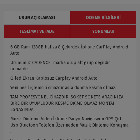
ÜRÜN AÇIKLAMASI
ÖDEME BILGILERI
TESLIMAT VE İADE
YORUMLAR
6 GB Ram 128GB Hafıza 8 Çekirdek İphone CarPlay Android
Auto
Ürünümüz CADENCE marka olup alt grup değildir,
orjinaldir.
Q led Ekran Kablosuz Carplay Android Auto
Yeni nesil işlemcili cihazdır asla donma kasma olmaz.
TAM PROFESYONEL CİHAZDIR. SOKET SOKETE ARACINIZA
BİRE BİR UYUMLUDUR KESME BİÇME OLMAZ MONTAJ
ESNASINDA
Müzik Dinleme Video İzleme Radyo Navigasyon GPS Çift
Usb Bluetooh Telefon Üzerineden Müzik Dinleme Konuşma
.