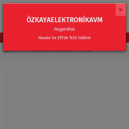
×
ÖZKAYAELEKTRONİKAVM
Hoşgeldiniz
Havale Ve Eft'de %10 İndirim
TÜM KATEGORİLER
ANA SAYFA
MULTIMEDYA & GÖRÜNTÜ SISTEMI