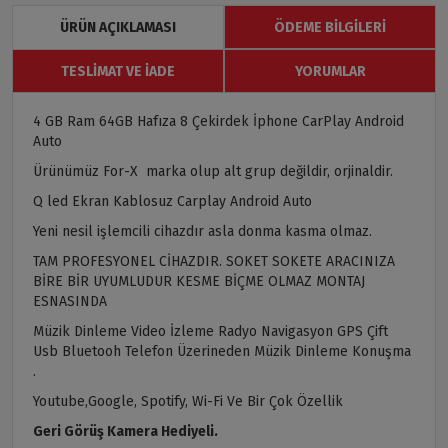
ÜRÜN AÇIKLAMASI
ÖDEME BILGILERI
TESLIMAT VE İADE
YORUMLAR
4 GB Ram 64GB Hafıza 8 Çekirdek İphone CarPlay Android
Auto
Ürünümüz For-X marka olup alt grup değildir, orjinaldir.
Q led Ekran Kablosuz Carplay Android Auto
Yeni nesil işlemcili cihazdır asla donma kasma olmaz.
TAM PROFESYONEL CİHAZDIR. SOKET SOKETE ARACINIZA
BİRE BİR UYUMLUDUR KESME BİÇME OLMAZ MONTAJ
ESNASINDA
Müzik Dinleme Video İzleme Radyo Navigasyon GPS Çift
Usb Bluetooh Telefon Üzerineden Müzik Dinleme Konuşma
.
Youtube,Google, Spotify, Wi-Fi Ve Bir Çok Özellik
Geri Görüş Kamera Hediyeli.