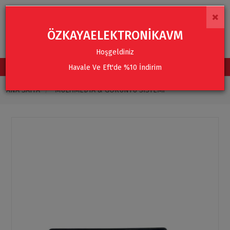
×
ÖZKAYAELEKTRONİKAVM
Hoşgeldiniz
Havale Ve Eft'de %10 İndirim
TÜM KATEGORİLER
ANA SAYFA
MULTIMEDYA & GÖRÜNTÜ SISTEMI