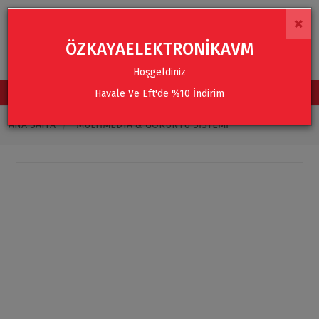
×
ÖZKAYAELEKTRONİKAVM
Hoşgeldiniz
Havale Ve Eft'de %10 İndirim
TÜM KATEGORİLER
ANA SAYFA
MULTIMEDYA & GÖRÜNTÜ SISTEMI