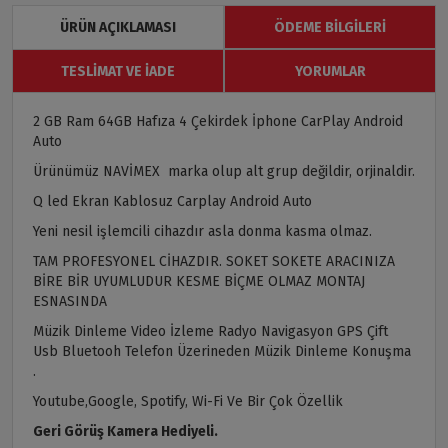
ÜRÜN AÇIKLAMASI
ÖDEME BILGILERI
TESLIMAT VE İADE
YORUMLAR
2 GB Ram 64GB Hafıza 4 Çekirdek İphone CarPlay Android
Auto
Ürünümüz NAVİMEX marka olup alt grup değildir, orjinaldir.
Q led Ekran Kablosuz Carplay Android Auto
Yeni nesil işlemcili cihazdır asla donma kasma olmaz.
TAM PROFESYONEL CİHAZDIR. SOKET SOKETE ARACINIZA
BİRE BİR UYUMLUDUR KESME BİÇME OLMAZ MONTAJ
ESNASINDA
Müzik Dinleme Video İzleme Radyo Navigasyon GPS Çift
Usb Bluetooh Telefon Üzerineden Müzik Dinleme Konuşma
.
Youtube,Google, Spotify, Wi-Fi Ve Bir Çok Özellik
Geri Görüş Kamera Hediyeli.