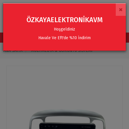
×
ÖZKAYAELEKTRONİKAVM
Hoşgeldiniz
Havale Ve Eft'de %10 İndirim
TÜM KATEGORİLER
ANA SAYFA
MULTIMEDYA & GÖRÜNTÜ SISTEMI