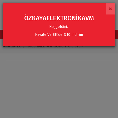
×
ÖZKAYAELEKTRONİKAVM
Hoşgeldiniz
Havale Ve Eft'de %10 İndirim
TÜM KATEGORİLER
ANA SAYFA
MULTIMEDYA & GÖRÜNTÜ SISTEMI