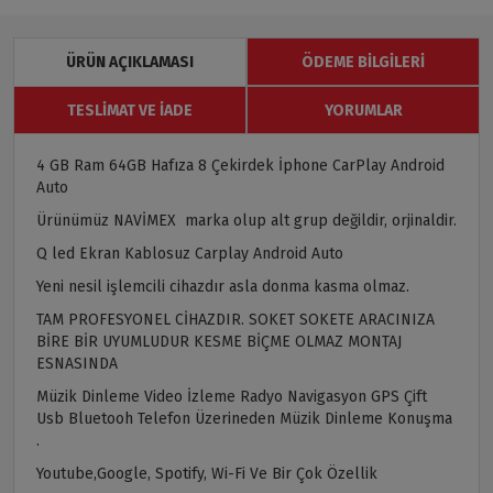
ÜRÜN AÇIKLAMASI
ÖDEME BILGILERI
TESLIMAT VE İADE
YORUMLAR
4 GB Ram 64GB Hafıza 8 Çekirdek İphone CarPlay Android
Auto
Ürünümüz NAVİMEX marka olup alt grup değildir, orjinaldir.
Q led Ekran Kablosuz Carplay Android Auto
Yeni nesil işlemcili cihazdır asla donma kasma olmaz.
TAM PROFESYONEL CİHAZDIR. SOKET SOKETE ARACINIZA
BİRE BİR UYUMLUDUR KESME BİÇME OLMAZ MONTAJ
ESNASINDA
Müzik Dinleme Video İzleme Radyo Navigasyon GPS Çift
Usb Bluetooh Telefon Üzerineden Müzik Dinleme Konuşma
.
Youtube,Google, Spotify, Wi-Fi Ve Bir Çok Özellik