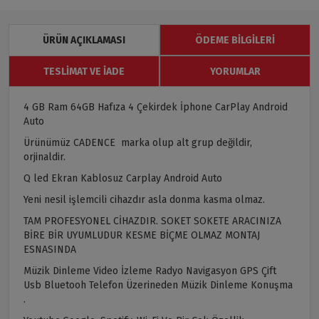
ÜRÜN AÇIKLAMASI
ÖDEME BILGILERI
TESLIMAT VE İADE
YORUMLAR
4 GB Ram 64GB Hafıza 4 Çekirdek İphone CarPlay Android
Auto
Ürünümüz CADENCE marka olup alt grup değildir,
orjinaldir.
Q led Ekran Kablosuz Carplay Android Auto
Yeni nesil işlemcili cihazdır asla donma kasma olmaz.
TAM PROFESYONEL CİHAZDIR. SOKET SOKETE ARACINIZA
BİRE BİR UYUMLUDUR KESME BİÇME OLMAZ MONTAJ
ESNASINDA
Müzik Dinleme Video İzleme Radyo Navigasyon GPS Çift
Usb Bluetooh Telefon Üzerineden Müzik Dinleme Konuşma
.