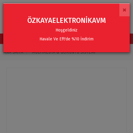
×
ÖZKAYAELEKTRONİKAVM
Hoşgeldiniz
Havale Ve Eft'de %10 İndirim
TÜM KATEGORİLER
ANA SAYFA
MULTIMEDYA & GÖRÜNTÜ SISTEMI