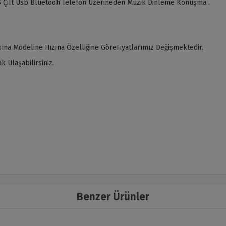
 Çift Usb Bluetooh Telefon Üzerineden Müzik Dinleme Konuşma .
ına Modeline Hızına Özelliğine GöreFiyatlarımız Değişmektedir.
 Ulaşabilirsiniz.
Benzer Ürünler