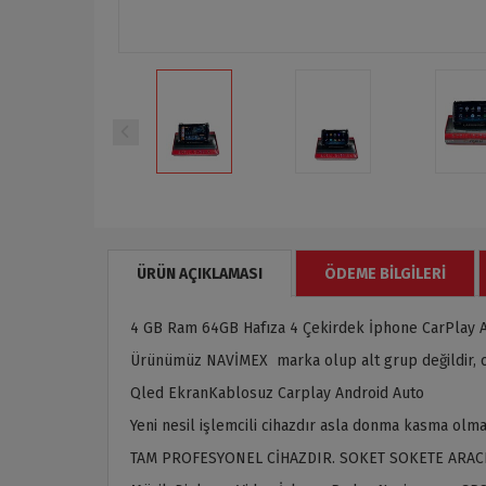
ÜRÜN AÇIKLAMASI
ÖDEME BILGILERI
4 GB Ram 64GB Hafıza 4 Çekirdek İphone CarPlay 
Ürünümüz NAVİMEX marka olup alt grup değildir, or
Qled EkranKablosuz Carplay Android Auto
Yeni nesil işlemcili cihazdır asla donma kasma olma
TAM PROFESYONEL CİHAZDIR. SOKET SOKETE ARAC