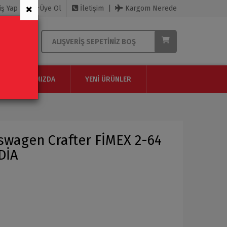
×
iş Yap
Üye Ol
İletişim
Kargom Nerede
ALIŞVERIŞ SEPETINIZ BOŞ
HAKKIMIZDA
YENI ÜRÜNLER
swagen Crafter FİMEX 2-64
DİA