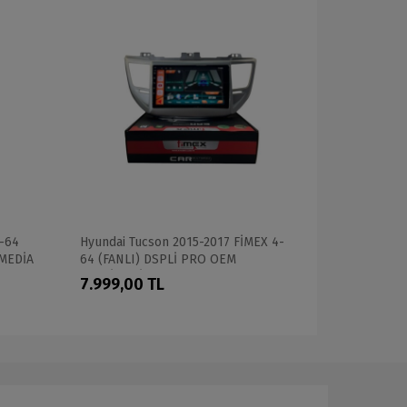
-64
Hyundai Tucson 2015-2017 FİMEX 4-
HONDA CRV
MEDİA
64 (FANLI) DSPLİ PRO OEM
SAMSUNG İŞ
MULTİMEDİA
PROFESYON
7.999,00 TL
9.999,00