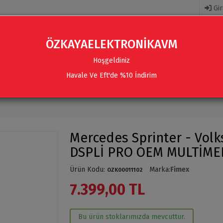
Gir
ÖZKAYAELEKTRONİKAVM
Hoşgeldiniz
Havale Ve Eft'de %10 İndirim
R
AKSESUARLAR
SES SISTEMLERI & AKSESUARLAR
Mercedes Sprinter - Volk
DSPLİ PRO OEM MULTİME
Ürün Kodu
:
Marka
:
Fimex
OZK00011102
7.399,00 TL
Bu ürün stoklarımızda mevcuttur.