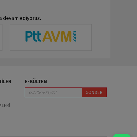
ya devam ediyoruz.
RİLER
E-BÜLTEN
GÖNDER
MLERİ