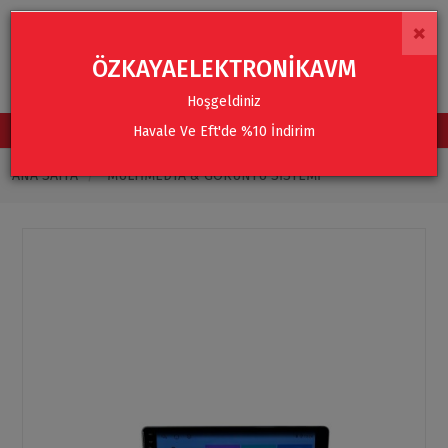
×
ÖZKAYAELEKTRONİKAVM
Hoşgeldiniz
Havale Ve Eft'de %10 İndirim
TÜM KATEGORİLER
ANA SAYFA
MULTIMEDYA & GÖRÜNTÜ SISTEMI