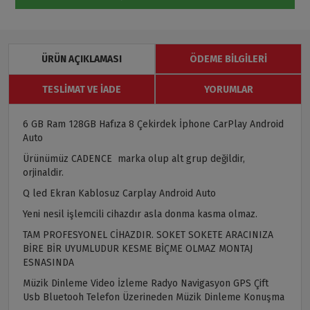
ÜRÜN AÇIKLAMASI
ÖDEME BILGILERI
TESLIMAT VE İADE
YORUMLAR
6 GB Ram 128GB Hafıza 8 Çekirdek İphone CarPlay Android
Auto
Ürünümüz CADENCE marka olup alt grup değildir,
orjinaldir.
Q led Ekran Kablosuz Carplay Android Auto
Yeni nesil işlemcili cihazdır asla donma kasma olmaz.
TAM PROFESYONEL CİHAZDIR. SOKET SOKETE ARACINIZA
BİRE BİR UYUMLUDUR KESME BİÇME OLMAZ MONTAJ
ESNASINDA
Müzik Dinleme Video İzleme Radyo Navigasyon GPS Çift
Usb Bluetooh Telefon Üzerineden Müzik Dinleme Konuşma