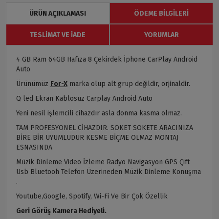
ÜRÜN AÇIKLAMASI
ÖDEME BILGILERI
TESLIMAT VE İADE
YORUMLAR
4 GB Ram 64GB Hafıza 8 Çekirdek İphone CarPlay Android
Auto
Ürünümüz
For-X
marka olup alt grup değildir, orjinaldir.
Q led Ekran Kablosuz Carplay Android Auto
Yeni nesil işlemcili cihazdır asla donma kasma olmaz.
TAM PROFESYONEL CİHAZDIR. SOKET SOKETE ARACINIZA
BİRE BİR UYUMLUDUR KESME BİÇME OLMAZ MONTAJ
ESNASINDA
Müzik Dinleme Video İzleme Radyo Navigasyon GPS Çift
Usb Bluetooh Telefon Üzerineden Müzik Dinleme Konuşma
.
Youtube,Google, Spotify, Wi-Fi Ve Bir Çok Özellik
Geri Görüş Kamera Hediyeli.