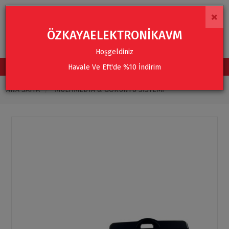
×
ÖZKAYAELEKTRONİKAVM
Hoşgeldiniz
Havale Ve Eft'de %10 İndirim
TÜM KATEGORİLER
ANA SAYFA
MULTIMEDYA & GÖRÜNTÜ SISTEMI