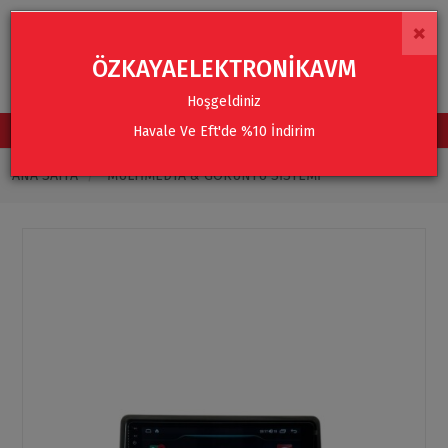
×
ÖZKAYAELEKTRONİKAVM
Hoşgeldiniz
Havale Ve Eft'de %10 İndirim
TÜM KATEGORİLER
ANA SAYFA
MULTIMEDYA & GÖRÜNTÜ SISTEMI