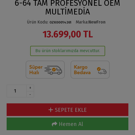
6-64 TAM PROFESYONEL OEM
MULTİMEDİA
Ürün Kodu
:
Marka
:
NewFron
OZK00014261
13.699,00 TL
Bu ürün stoklarımızda mevcuttur.
+
-
SEPETE EKLE
Hemen Al