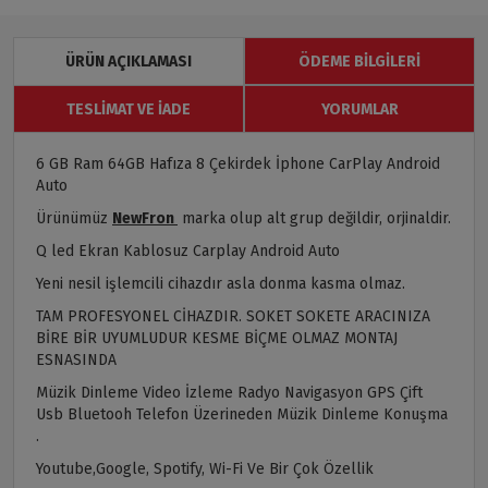
ÜRÜN AÇIKLAMASI
ÖDEME BILGILERI
TESLIMAT VE İADE
YORUMLAR
6 GB Ram 64GB Hafıza 8 Çekirdek İphone CarPlay Android
Auto
Ürünümüz
NewFron
marka olup alt grup değildir, orjinaldir.
Q led Ekran Kablosuz Carplay Android Auto
Yeni nesil işlemcili cihazdır asla donma kasma olmaz.
TAM PROFESYONEL CİHAZDIR. SOKET SOKETE ARACINIZA
BİRE BİR UYUMLUDUR KESME BİÇME OLMAZ MONTAJ
ESNASINDA
Müzik Dinleme Video İzleme Radyo Navigasyon GPS Çift
Usb Bluetooh Telefon Üzerineden Müzik Dinleme Konuşma
.
Youtube,Google, Spotify, Wi-Fi Ve Bir Çok Özellik