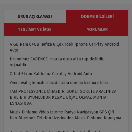
ÜRÜN AÇIKLAMASI
ÖDEME BILGILERI
TESLIMAT VE İADE
YORUMLAR
4 GB Ram 64GB Hafıza 8 Çekirdek İphone CarPlay Android
Auto
Ürünümüz CADENCE marka olup alt grup değildir,
orjinaldir.
Q led Ekran Kablosuz Carplay Android Auto
Yeni nesil işlemcili cihazdır asla donma kasma olmaz.
TAM PROFESYONEL CİHAZDIR. SOKET SOKETE ARACINIZA
BİRE BİR UYUMLUDUR KESME BİÇME OLMAZ MONTAJ
ESNASINDA
Müzik Dinleme Video İzleme Radyo Navigasyon GPS Çift
Usb Bluetooh Telefon Üzerineden Müzik Dinleme Konuşma
.