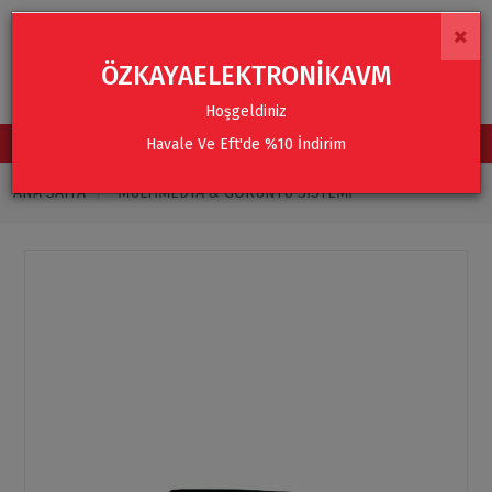
×
ÖZKAYAELEKTRONİKAVM
Hoşgeldiniz
Havale Ve Eft'de %10 İndirim
TÜM KATEGORİLER
ANA SAYFA
MULTIMEDYA & GÖRÜNTÜ SISTEMI