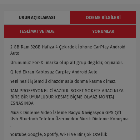
ÜRÜN AÇIKLAMASI
ÖDEME BILGILERI
TESLIMAT VE İADE
YORUMLAR
2 GB Ram 32GB Hafıza 4 Çekirdek İphone CarPlay Android
Auto
Ürünümüz For-X marka olup alt grup değildir, orjinaldir.
Q led Ekran Kablosuz Carplay Android Auto
Yeni nesil işlemcili cihazdır asla donma kasma olmaz.
TAM PROFESYONEL CİHAZDIR. SOKET SOKETE ARACINIZA
BİRE BİR UYUMLUDUR KESME BİÇME OLMAZ MONTAJ
ESNASINDA
Müzik Dinleme Video İzleme Radyo Navigasyon GPS Çift
Usb Bluetooh Telefon Üzerineden Müzik Dinleme Konuşma
.
Youtube,Google, Spotify, Wi-Fi Ve Bir Çok Özellik