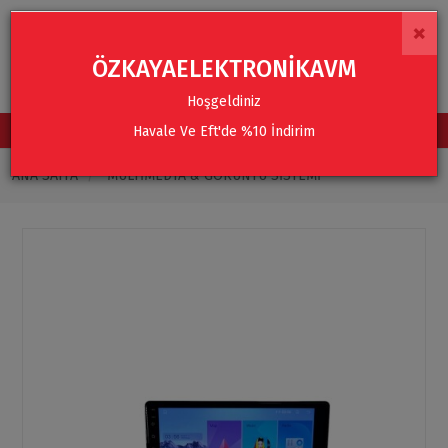
×
ÖZKAYAELEKTRONİKAVM
Hoşgeldiniz
Havale Ve Eft'de %10 İndirim
TÜM KATEGORİLER
ANA SAYFA
MULTIMEDYA & GÖRÜNTÜ SISTEMI