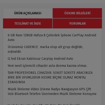
ÜRÜN AÇIKLAMASI
ÖDEME BILGILERI
TESLIMAT VE İADE
YORUMLAR
6 GB Ram 128GB Hafıza 8 Çekirdek İphone CarPlay Android
Auto
Ürünümüz CADENCE marka olup alt grup değildir,
orjinaldir.
Q led Ekran Kablosuz Carplay Android Auto
Yeni nesil işlemcili cihazdır asla donma kasma olmaz.
TAM PROFESYONEL CİHAZDIR. SOKET SOKETE ARACINIZA
BİRE BİR UYUMLUDUR KESME BİÇME OLMAZ MONTAJ
ESNASINDA
Müzik Dinleme Video İzleme Radyo Navigasyon GPS Çift
Usb Bluetooh Telefon Üzerineden Müzik Dinleme Konuşma
.