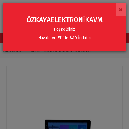
×
ÖZKAYAELEKTRONİKAVM
Hoşgeldiniz
Havale Ve Eft'de %10 İndirim
TÜM KATEGORİLER
ANA SAYFA
MULTIMEDYA & GÖRÜNTÜ SISTEMI