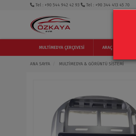
Tel : +90 544 942 42 93
Tel : +90 344 413 45 70
MULTIMEDYA ÇERÇEVESI
ARAÇ IÇI MONITO
ANA SAYFA
MULTIMEDYA & GÖRÜNTÜ SISTEMI