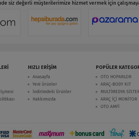
de siz değerli müşterilerimize hizmet vermek için çalışma
LERİ
HIZLI ERİŞİM
POPÜLER KATEGO
Anasayfa
OTO HOPARLOR
Yeni Ürünler
ARAÇ-BODY KIT
zlşmesi
İndirimdeki Ürünler
MULTİMEDYA SİSTE
litikası
Hakkımızda
ARAÇ İÇİ MONİTOR
OTO AMFİ