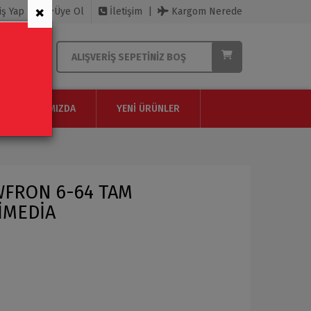
×
iş Yap
Üye Ol
İletişim
Kargom Nerede
ALIŞVERIŞ SEPETINIZ BOŞ
HAKKIMIZDA
YENI ÜRÜNLER
EWFRON 6-64 TAM
İMEDİA