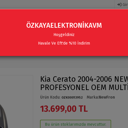
Gir
ÖZKAYAELEKTRONİKAVM
Hoşgeldiniz
Havale Ve Eft'de %10 İndirim
R
AKSESUARLAR
SES SISTEMLERI & AKSESUARLAR
Kia Cerato 2004-2006 N
PROFESYONEL OEM MULT
Ürün Kodu
:
Marka
:
NewFron
OZK00013952
13.699,00 TL
Bu ürün stoklarımızda mevcuttur.