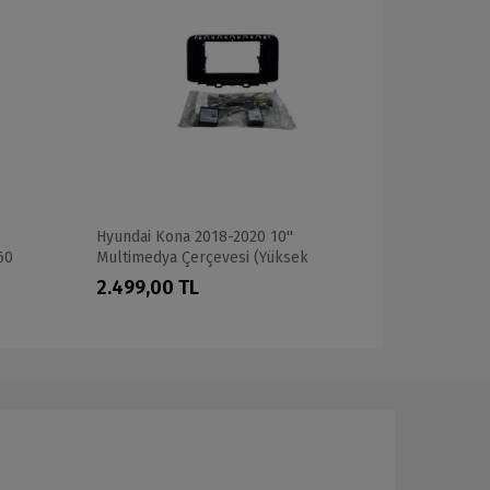
Hyundai Kona 2018-2020 10''
Ford Focus 
60
Multimedya Çerçevesi (Yüksek
(FANLI) DS
kalite)
2.499,00 TL
7.999,00