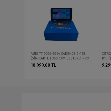
EX 6-64
AUDİ TT 2006-2014 CADENCE 6-128
CİTRO
EM
(SİM KARTLI) 360 CAM DESTEKLİ PRO
R15 (
OEM MULTİMEDİA
MULT
10.999,00 TL
9.29