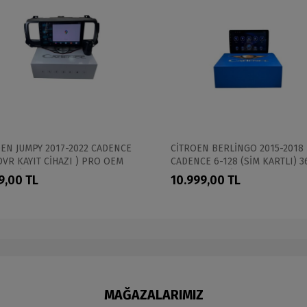
EN JUMPY 2017-2022 CADENCE
CİTROEN BERLİNGO 2015-2018
DVR KAYIT CİHAZI ) PRO OEM
CADENCE 6-128 (SİM KARTLI) 3
İMEDİA
CAM DESTEKLİ PRO OEM
9,00 TL
10.999,00 TL
MULTİMEDİA
MAĞAZALARIMIZ