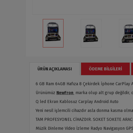
ÜRÜN AÇIKLAMASI
ÖDEME BILGILERI
6 GB Ram 64GB Hafıza 8 Çekirdek İphone CarPlay 
Ürünümüz
NewFron
marka olup alt grup değildir, or
Q led Ekran Kablosuz Carplay Android Auto
Yeni nesil işlemcili cihazdır asla donma kasma olma
TAM PROFESYONEL CİHAZDIR. SOKET SOKETE ARAC
Müzik Dinleme Video İzleme Radyo Navigasyon GPS