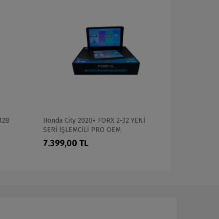
128
Honda City 2020+ FORX 2-32 YENİ
HYUNDAİ MA
SERİ İŞLEMCİLİ PRO OEM
64 PROFES
MULTİMEDİA
7.399,00 TL
10.999,0