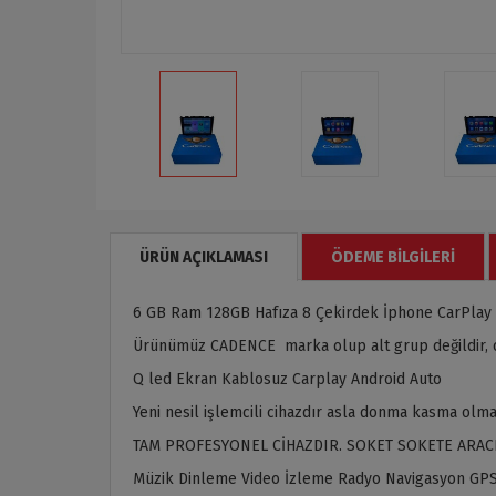
ÜRÜN AÇIKLAMASI
ÖDEME BILGILERI
6 GB Ram 128GB Hafıza 8 Çekirdek İphone CarPlay 
Ürünümüz CADENCE marka olup alt grup değildir, or
Q led Ekran Kablosuz Carplay Android Auto
Yeni nesil işlemcili cihazdır asla donma kasma olma
TAM PROFESYONEL CİHAZDIR. SOKET SOKETE ARAC
Müzik Dinleme Video İzleme Radyo Navigasyon GPS