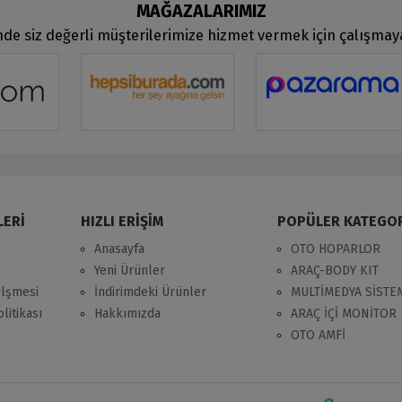
MAĞAZALARIMIZ
de siz değerli müşterilerimize hizmet vermek için çalışma
LERİ
HIZLI ERİŞİM
POPÜLER KATEGO
Anasayfa
OTO HOPARLOR
Yeni Ürünler
ARAÇ-BODY KIT
zlşmesi
İndirimdeki Ürünler
MULTİMEDYA SİSTE
litikası
Hakkımızda
ARAÇ İÇİ MONİTOR
OTO AMFİ