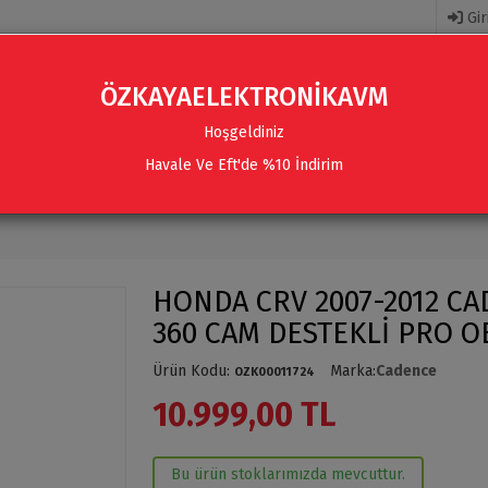
Gir
ÖZKAYAELEKTRONİKAVM
Hoşgeldiniz
Havale Ve Eft'de %10 İndirim
R
AKSESUARLAR
SES SISTEMLERI & AKSESUARLAR
HONDA CRV 2007-2012 CAD
360 CAM DESTEKLİ PRO 
Ürün Kodu
:
Marka
:
Cadence
OZK00011724
10.999,00 TL
Bu ürün stoklarımızda mevcuttur.