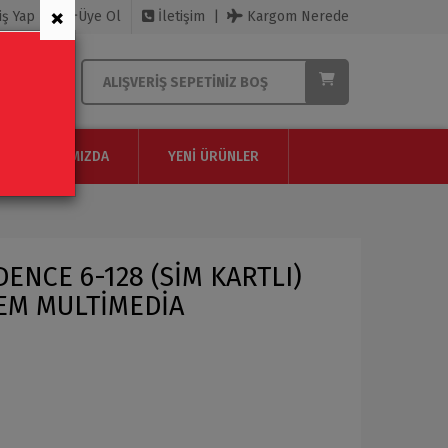
×
iş Yap
Üye Ol
İletişim
Kargom Nerede
ALIŞVERIŞ SEPETINIZ BOŞ
HAKKIMIZDA
YENI ÜRÜNLER
ENCE 6-128 (SİM KARTLI)
OEM MULTİMEDİA