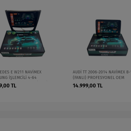
EDES E W211 NAVİMEX
AUDİ TT 2006-2014 NAVİMEX 8-
NG İŞLEMCİLİ 4-64
(FANLI) PROFESYONEL OEM
ESYONEL OEM MULTİMEDİA
MULTİMEDİA
9,00 TL
14.999,00 TL