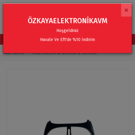
×
ÖZKAYAELEKTRONİKAVM
Hoşgeldiniz
Havale Ve Eft'de %10 İndirim
TÜM KATEGORİLER
ANA SAYFA
MULTIMEDYA & GÖRÜNTÜ SISTEMI