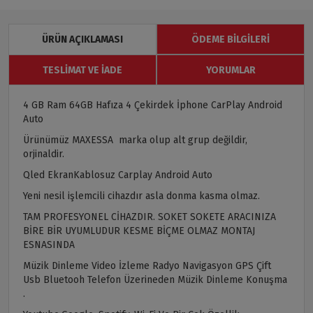
ÜRÜN AÇIKLAMASI
ÖDEME BILGILERI
TESLIMAT VE İADE
YORUMLAR
4 GB Ram 64GB Hafıza 4 Çekirdek İphone CarPlay Android
Auto
Ürünümüz MAXESSA marka olup alt grup değildir,
orjinaldir.
Qled EkranKablosuz Carplay Android Auto
Yeni nesil işlemcili cihazdır asla donma kasma olmaz.
TAM PROFESYONEL CİHAZDIR. SOKET SOKETE ARACINIZA
BİRE BİR UYUMLUDUR KESME BİÇME OLMAZ MONTAJ
ESNASINDA
Müzik Dinleme Video İzleme Radyo Navigasyon GPS Çift
Usb Bluetooh Telefon Üzerineden Müzik Dinleme Konuşma
.