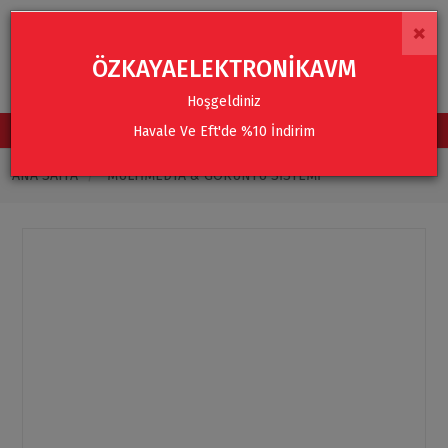
×
ÖZKAYAELEKTRONİKAVM
Hoşgeldiniz
Havale Ve Eft'de %10 İndirim
TÜM KATEGORİLER
ANA SAYFA
MULTIMEDYA & GÖRÜNTÜ SISTEMI