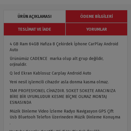
ÜRÜN AÇIKLAMASI
ÖDEME BILGILERI
TESLIMAT VE İADE
YORUMLAR
4 GB Ram 64GB Hafıza 8 Çekirdek İphone CarPlay Android
Auto
Ürünümüz CADENCE marka olup alt grup değildir,
orjinaldir.
Q led Ekran Kablosuz Carplay Android Auto
Yeni nesil işlemcili cihazdır asla donma kasma olmaz.
TAM PROFESYONEL CİHAZDIR. SOKET SOKETE ARACINIZA
BİRE BİR UYUMLUDUR KESME BİÇME OLMAZ MONTAJ
ESNASINDA
Müzik Dinleme Video İzleme Radyo Navigasyon GPS Çift
Usb Bluetooh Telefon Üzerineden Müzik Dinleme Konuşma
.