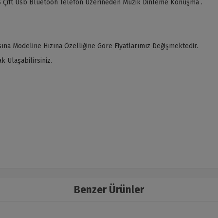
 Çift Usb Bluetooh Telefon Üzerineden Müzik Dinleme Konuşma .
ına Modeline Hızına Özelliğine Göre Fiyatlarımız Değişmektedir.
 Ulaşabilirsiniz.
Benzer Ürünler