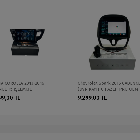
A COROLLA 2013-2016
Chevrolet Spark 2015 CADENC
CE T5 İŞLEMCİLİ
(DVR KAYIT CİHAZLI) PRO OEM
ESYONEL 360 CAM DESTEKLİ
MULTİMEDİA
99,00 TL
9.299,00 TL
MULTİMEDİA