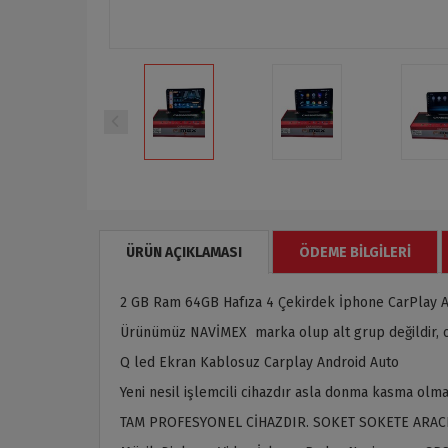
ÜRÜN AÇIKLAMASI
ÖDEME BILGILERI
2 GB Ram 64GB Hafıza 4 Çekirdek İphone CarPlay A
Ürünümüz NAVİMEX marka olup alt grup değildir, or
Q led Ekran Kablosuz Carplay Android Auto
Yeni nesil işlemcili cihazdır asla donma kasma olma
TAM PROFESYONEL CİHAZDIR. SOKET SOKETE ARAC