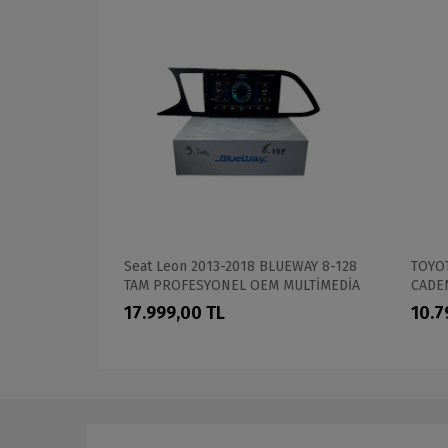
CE T5
Seat Leon 2013-2018 BLUEWAY 8-128
TOYOT
 360 CAM
TAM PROFESYONEL OEM MULTİMEDİA
CADEN
İA
PROF
17.999,00 TL
10.7
OEM 