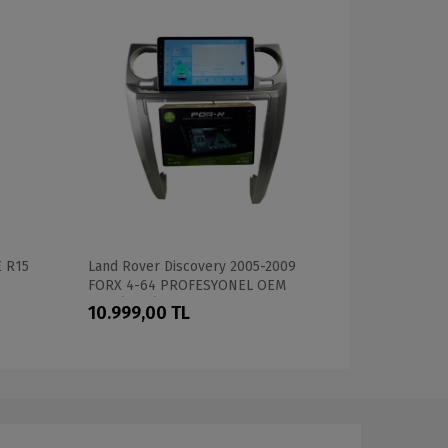
E R15
Land Rover Discovery 2005-2009
Honda CRV 
FORX 4-64 PROFESYONEL OEM
PROFESYON
MULTİMEDİA
10.999,00 TL
28.699,0