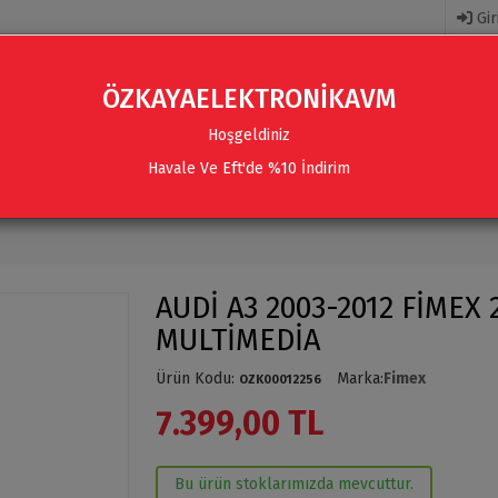
Gir
ÖZKAYAELEKTRONİKAVM
Hoşgeldiniz
Havale Ve Eft'de %10 İndirim
R
AKSESUARLAR
SES SISTEMLERI & AKSESUARLAR
AUDİ A3 2003-2012 FİMEX
MULTİMEDİA
Ürün Kodu
:
Marka
:
Fimex
OZK00012256
7.399,00 TL
Bu ürün stoklarımızda mevcuttur.