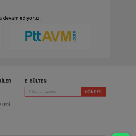
ya devam ediyoruz.
RİLER
E-BÜLTEN
GÖNDER
MLERİ