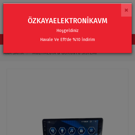
×
ÖZKAYAELEKTRONİKAVM
Hoşgeldiniz
Havale Ve Eft'de %10 İndirim
TÜM KATEGORİLER
ANA SAYFA
MULTIMEDYA & GÖRÜNTÜ SISTEMI