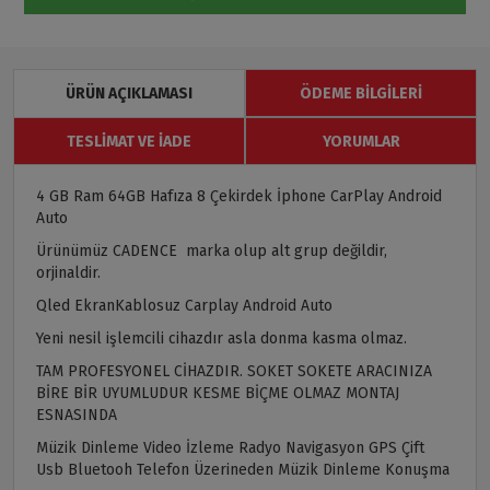
ÜRÜN AÇIKLAMASI
ÖDEME BILGILERI
TESLIMAT VE İADE
YORUMLAR
4 GB Ram 64GB Hafıza 8 Çekirdek İphone CarPlay Android
Auto
Ürünümüz CADENCE marka olup alt grup değildir,
orjinaldir.
Qled EkranKablosuz Carplay Android Auto
Yeni nesil işlemcili cihazdır asla donma kasma olmaz.
TAM PROFESYONEL CİHAZDIR. SOKET SOKETE ARACINIZA
BİRE BİR UYUMLUDUR KESME BİÇME OLMAZ MONTAJ
ESNASINDA
Müzik Dinleme Video İzleme Radyo Navigasyon GPS Çift
Usb Bluetooh Telefon Üzerineden Müzik Dinleme Konuşma