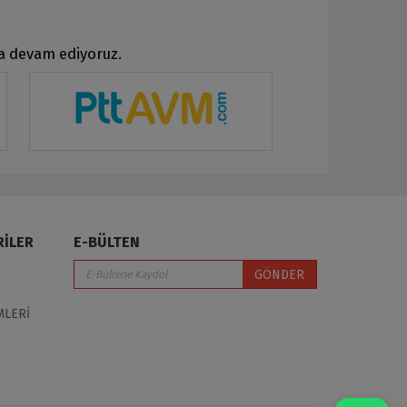
ya devam ediyoruz.
RİLER
E-BÜLTEN
GÖNDER
MLERİ