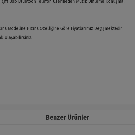
 Çift Usb Bluetooh Telefon Üzerineden Müzik Dinleme Konuşma .
ına Modeline Hızına Özelliğine Göre Fiyatlarımız Değişmektedir.
 Ulaşabilirsiniz.
Benzer Ürünler