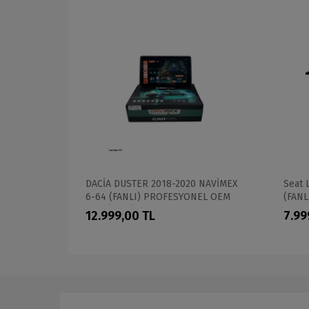
12
DACİA DUSTER 2018-2020 NAVİMEX
Seat 
ONEL OEM
6-64 (FANLI) PROFESYONEL OEM
(FANL
MULTİMEDİA
12.999,00 TL
7.99