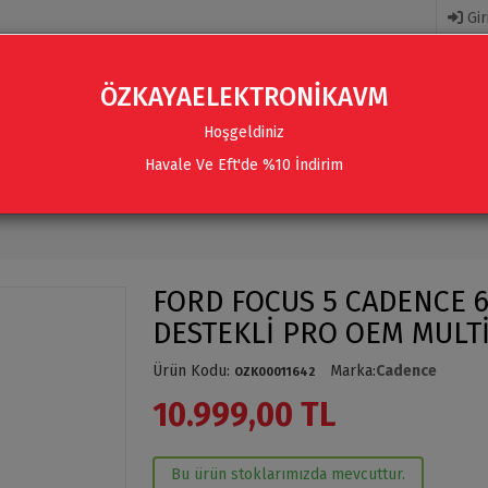
Gir
ÖZKAYAELEKTRONİKAVM
Hoşgeldiniz
Havale Ve Eft'de %10 İndirim
R
AKSESUARLAR
SES SISTEMLERI & AKSESUARLAR
FORD FOCUS 5 CADENCE 6-
DESTEKLİ PRO OEM MULT
Ürün Kodu
:
Marka
:
Cadence
OZK00011642
10.999,00 TL
Bu ürün stoklarımızda mevcuttur.