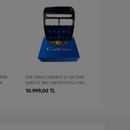
 TAM
FİAT LİNEA CADENCE 6-128 (SİM
Hyundai Sa
İA
KARTLI) 360 CAM DESTEKLİ PRO
NEWFRON 6
OEM MULTİMEDİA
PROFESYON
10.999,00 TL
15.999,0