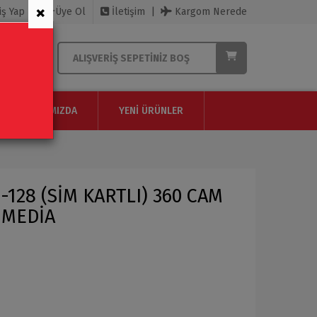
×
iş Yap
Üye Ol
İletişim
Kargom Nerede
ALIŞVERIŞ SEPETINIZ BOŞ
HAKKIMIZDA
YENI ÜRÜNLER
128 (SİM KARTLI) 360 CAM
İMEDİA