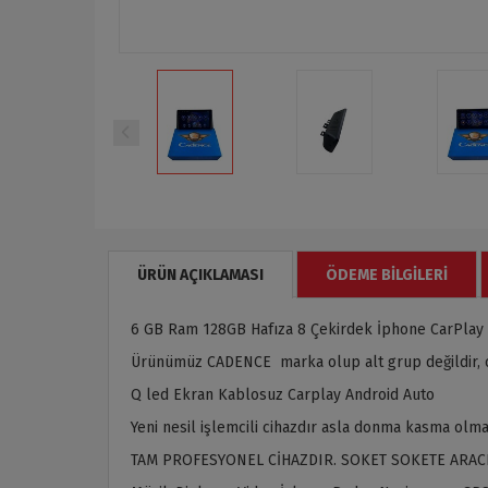
ÜRÜN AÇIKLAMASI
ÖDEME BILGILERI
6 GB Ram 128GB Hafıza 8 Çekirdek İphone CarPlay 
Ürünümüz CADENCE marka olup alt grup değildir, or
Q led Ekran Kablosuz Carplay Android Auto
Yeni nesil işlemcili cihazdır asla donma kasma olma
TAM PROFESYONEL CİHAZDIR. SOKET SOKETE ARAC