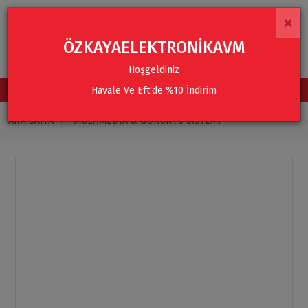
×
ÖZKAYAELEKTRONİKAVM
Hoşgeldiniz
Havale Ve Eft'de %10 İndirim
TÜM KATEGORİLER
ANA SAYFA
MULTIMEDYA & GÖRÜNTÜ SISTEMI