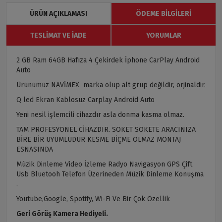
ÜRÜN AÇIKLAMASI
ÖDEME BILGILERI
TESLIMAT VE İADE
YORUMLAR
2 GB Ram 64GB Hafıza 4 Çekirdek İphone CarPlay Android
Auto
Ürünümüz NAVİMEX marka olup alt grup değildir, orjinaldir.
Q led Ekran Kablosuz Carplay Android Auto
Yeni nesil işlemcili cihazdır asla donma kasma olmaz.
TAM PROFESYONEL CİHAZDIR. SOKET SOKETE ARACINIZA
BİRE BİR UYUMLUDUR KESME BİÇME OLMAZ MONTAJ
ESNASINDA
Müzik Dinleme Video İzleme Radyo Navigasyon GPS Çift
Usb Bluetooh Telefon Üzerineden Müzik Dinleme Konuşma
.
Youtube,Google, Spotify, Wi-Fi Ve Bir Çok Özellik
Geri Görüş Kamera Hediyeli.