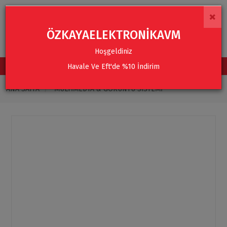
×
ÖZKAYAELEKTRONİKAVM
Hoşgeldiniz
Havale Ve Eft'de %10 İndirim
TÜM KATEGORİLER
ANA SAYFA
MULTIMEDYA & GÖRÜNTÜ SISTEMI