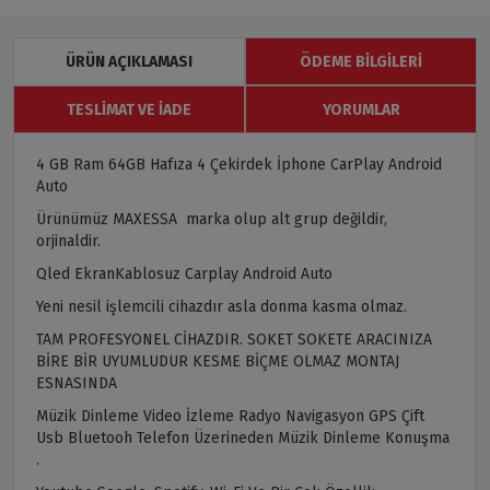
ÜRÜN AÇIKLAMASI
ÖDEME BILGILERI
TESLIMAT VE İADE
YORUMLAR
4 GB Ram 64GB Hafıza 4 Çekirdek İphone CarPlay Android
Auto
Ürünümüz MAXESSA marka olup alt grup değildir,
orjinaldir.
Qled EkranKablosuz Carplay Android Auto
Yeni nesil işlemcili cihazdır asla donma kasma olmaz.
TAM PROFESYONEL CİHAZDIR. SOKET SOKETE ARACINIZA
BİRE BİR UYUMLUDUR KESME BİÇME OLMAZ MONTAJ
ESNASINDA
Müzik Dinleme Video İzleme Radyo Navigasyon GPS Çift
Usb Bluetooh Telefon Üzerineden Müzik Dinleme Konuşma
.