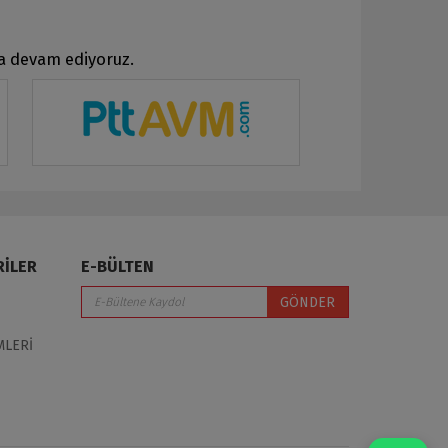
ya devam ediyoruz.
RİLER
E-BÜLTEN
GÖNDER
MLERİ