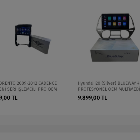
SORENTO 2009-2012 CADENCE
Hyundai i20 (Silver) BLUEWAY 
ENİ SERİ İŞLEMCİLİ PRO OEM
PROFESYONEL OEM MULTİMED
İMEDİA
9,00 TL
9.899,00 TL