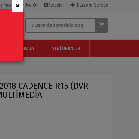
×
iş Yap
Üye Ol
İletişim
Kargom Nerede
ALIŞVERIŞ SEPETINIZ BOŞ
HAKKIMIZDA
YENI ÜRÜNLER
2018 CADENCE R15 (DVR
 MULTİMEDİA