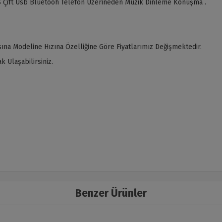
 Çift Usb Bluetooh Telefon Üzerineden Müzik Dinleme Konuşma .
ına Modeline Hızına Özelliğine Göre Fiyatlarımız Değişmektedir.
 Ulaşabilirsiniz.
Benzer Ürünler