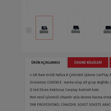
ÜRÜN AÇIKLAMASI
ÖDEME BILGILERI
4 GB Ram 64GB Hafıza 8 Çekirdek İphone CarPlay 
Ürünümüz CADENCE marka olup alt grup değildir, or
Q led Ekran Kablosuz Carplay Android Auto
Yeni nesil işlemcili cihazdır asla donma kasma olma
TAM PROFESYONEL CİHAZDIR. SOKET SOKETE ARAC