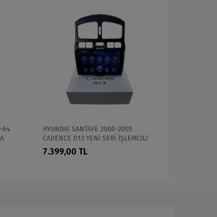
4-64
HYUNDAİ SANTAFE 2000-2005
BMW E87 20
İA
CADENCE D13 YENİ SERİ İŞLEMCİLİ
DSPLİ PRO
PRO OEM MULTİMEDİA
7.399,00 TL
7.399,00