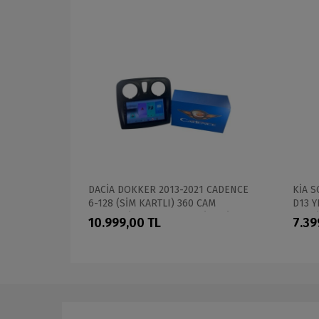
AXESSA 4-64
DACİA DOKKER 2013-2021 CADENCE
KİA 
İMEDİA
6-128 (SİM KARTLI) 360 CAM
D13 Y
DESTEKLİ PRO OEM MULTİMEDİA
MULT
10.999,00 TL
7.39