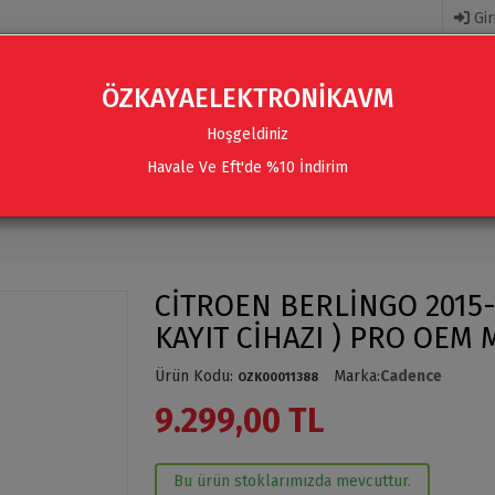
Gir
ÖZKAYAELEKTRONİKAVM
Hoşgeldiniz
Havale Ve Eft'de %10 İndirim
R
AKSESUARLAR
SES SISTEMLERI & AKSESUARLAR
CİTROEN BERLİNGO 2015-
KAYIT CİHAZI ) PRO OEM
Ürün Kodu
:
Marka
:
Cadence
OZK00011388
9.299,00 TL
Bu ürün stoklarımızda mevcuttur.