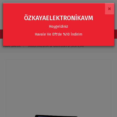
×
ÖZKAYAELEKTRONİKAVM
Hoşgeldiniz
Havale Ve Eft'de %10 İndirim
TÜM KATEGORİLER
ANA SAYFA
MULTIMEDYA & GÖRÜNTÜ SISTEMI