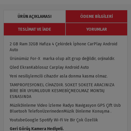
ÜRÜN AÇIKLAMASI
ÖDEME BILGILERI
TESLIMAT VE İADE
YORUMLAR
2 GB Ram 32GB Hafıza 4 Çekirdek İphone CarPlay Android
Auto
Ürünümüz For-X marka olup alt grup değildir, orjinaldir.
Qled EkranKablosuz Carplay Android Auto
Yeni nesilişlemcili cihazdır asla donma kasma olmaz.
TAMPROFESYONEL CİHAZDIR. SOKET SOKETE ARACINIZA
BİRE BİR UYUMLUDUR KESMEBİÇMEOLMAZ MONTAJ
ESNASINDA
MüzikDinleme Video İzleme Radyo Navigasyon GPS Çift Usb
Bluetooh TelefonÜzerinedenMüzik Dinleme Konuşma .
YoutubeGoogle Spotify Wi-Fi Ve Bir Çok Özellik
Geri Görüş Kamera Hediyeli.