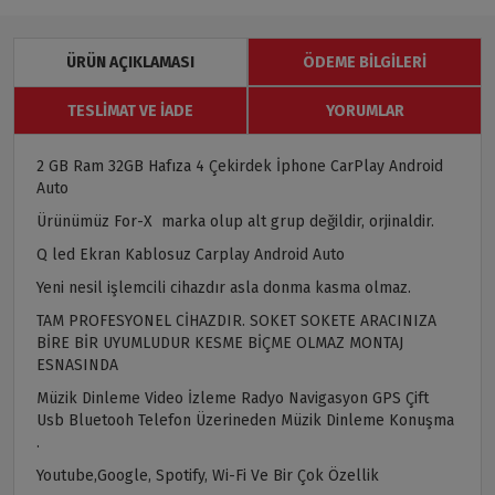
ÜRÜN AÇIKLAMASI
ÖDEME BILGILERI
TESLIMAT VE İADE
YORUMLAR
2 GB Ram 32GB Hafıza 4 Çekirdek İphone CarPlay Android
Auto
Ürünümüz For-X marka olup alt grup değildir, orjinaldir.
Q led Ekran Kablosuz Carplay Android Auto
Yeni nesil işlemcili cihazdır asla donma kasma olmaz.
TAM PROFESYONEL CİHAZDIR. SOKET SOKETE ARACINIZA
BİRE BİR UYUMLUDUR KESME BİÇME OLMAZ MONTAJ
ESNASINDA
Müzik Dinleme Video İzleme Radyo Navigasyon GPS Çift
Usb Bluetooh Telefon Üzerineden Müzik Dinleme Konuşma
.
Youtube,Google, Spotify, Wi-Fi Ve Bir Çok Özellik