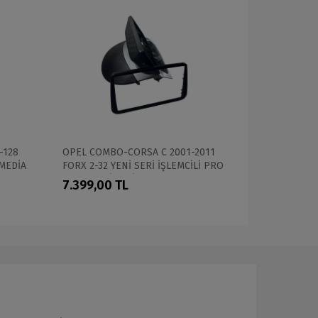
-128
OPEL COMBO-CORSA C 2001-2011
NİSSAN NA
MEDİA
FORX 2-32 YENİ SERİ İŞLEMCİLİ PRO
8-128 (FA
OEM MULTİMEDİA
MULTİMEDİ
7.399,00 TL
14.999,0