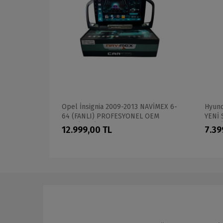
 MAXESSA
Opel İnsignia 2009-2013 NAVİMEX 6-
Hyund
64 (FANLI) PROFESYONEL OEM
YENİ 
MULTİMEDİA
MULT
12.999,00 TL
7.39