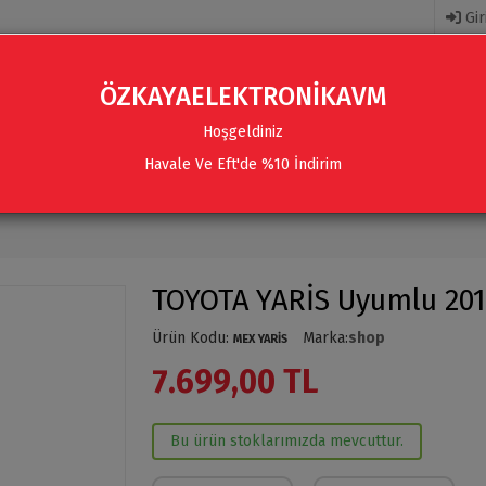
Gir
ÖZKAYAELEKTRONİKAVM
Hoşgeldiniz
Havale Ve Eft'de %10 İndirim
R
AKSESUARLAR
SES SISTEMLERI & AKSESUARLAR
TOYOTA YARİS Uyumlu 201
Ürün Kodu
:
Marka
:
shop
MEX YARİS
7.699,00 TL
Bu ürün stoklarımızda mevcuttur.