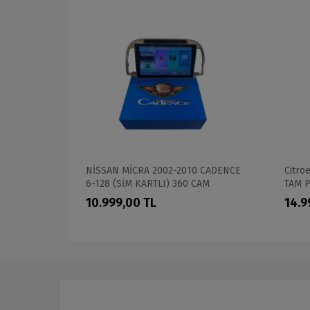
ORX 2-32
NİSSAN MİCRA 2002-2010 CADENCE
Citro
O OEM
6-128 (SİM KARTLI) 360 CAM
TAM 
DESTEKLİ PRO OEM MULTİMEDİA
10.999,00 TL
14.9