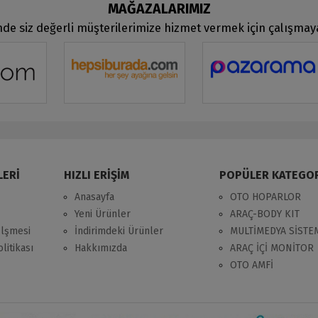
MAĞAZALARIMIZ
de siz değerli müşterilerimize hizmet vermek için çalışma
LERİ
HIZLI ERİŞİM
POPÜLER KATEGO
Anasayfa
OTO HOPARLOR
Yeni Ürünler
ARAÇ-BODY KIT
zlşmesi
İndirimdeki Ürünler
MULTİMEDYA SİSTE
litikası
Hakkımızda
ARAÇ İÇİ MONİTOR
OTO AMFİ