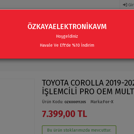
Gir
ÖZKAYAELEKTRONİKAVM
Hoşgeldiniz
Havale Ve Eft'de %10 İndirim
R
AKSESUARLAR
SES SISTEMLERI & AKSESUARLAR
TOYOTA COROLLA 2019-202
İŞLEMCİLİ PRO OEM MUL
Ürün Kodu
:
Marka
:
For-X
OZK00011205
7.399,00 TL
Bu ürün stoklarımızda mevcuttur.