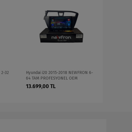
 2-32
Hyundai i20 2015-2018 NEWFRON 6-
FİAT ALBEA
64 TAM PROFESYONEL OEM
CADENCE T5
MULTİMEDİA
PROFESYON
13.699,00 TL
10.799,0
OEM MULTİ