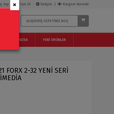
×
iş Yap
Üye Ol
İletişim
Kargom Nerede
ALIŞVERIŞ SEPETINIZ BOŞ
HAKKIMIZDA
YENI ÜRÜNLER
1 FORX 2-32 YENİ SERİ
TİMEDİA