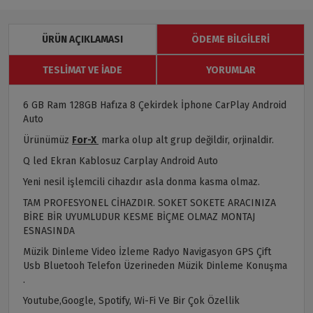
ÜRÜN AÇIKLAMASI
ÖDEME BILGILERI
TESLIMAT VE İADE
YORUMLAR
6 GB Ram 128GB Hafıza 8 Çekirdek İphone CarPlay Android
Auto
Ürünümüz
For-X
marka olup alt grup değildir, orjinaldir.
Q led Ekran Kablosuz Carplay Android Auto
Yeni nesil işlemcili cihazdır asla donma kasma olmaz.
TAM PROFESYONEL CİHAZDIR. SOKET SOKETE ARACINIZA
BİRE BİR UYUMLUDUR KESME BİÇME OLMAZ MONTAJ
ESNASINDA
Müzik Dinleme Video İzleme Radyo Navigasyon GPS Çift
Usb Bluetooh Telefon Üzerineden Müzik Dinleme Konuşma
.
Youtube,Google, Spotify, Wi-Fi Ve Bir Çok Özellik