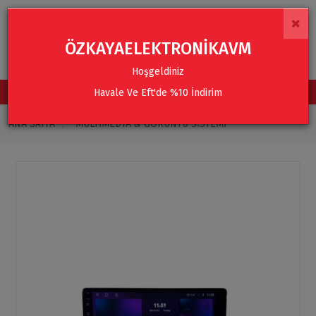
×
ÖZKAYAELEKTRONİKAVM
Hoşgeldiniz
Havale Ve Eft'de %10 İndirim
TÜM KATEGORİLER
ANA SAYFA
MULTIMEDYA & GÖRÜNTÜ SISTEMI