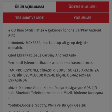
ÜRÜN AÇIKLAMASI
ÖDEME BILGILERI
TESLIMAT VE İADE
YORUMLAR
4 GB Ram 64GB Hafıza 4 Çekirdek İphone CarPlay Android
Auto
Ürünümüz MAXESSA marka olup alt grup değildir,
orjinaldir.
Qled EkranKablosuz Carplay Android Auto
Yeni nesil işlemcili cihazdır asla donma kasma olmaz.
TAM PROFESYONEL CİHAZDIR. SOKET SOKETE ARACINIZA
BİRE BİR UYUMLUDUR KESME BİÇME OLMAZ MONTAJ
ESNASINDA
Müzik Dinleme Video İzleme Radyo Navigasyon GPS Çift
Usb Bluetooh Telefon Üzerineden Müzik Dinleme Konuşma
.
Youtube,Google, Spotify, Wi-Fi Ve Bir Çok Özellik