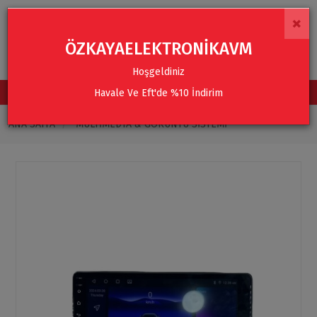
×
ÖZKAYAELEKTRONİKAVM
Hoşgeldiniz
Havale Ve Eft'de %10 İndirim
TÜM KATEGORİLER
ANA SAYFA
MULTIMEDYA & GÖRÜNTÜ SISTEMI