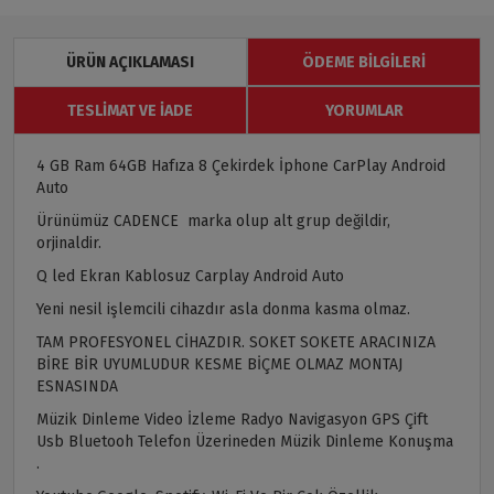
ÜRÜN AÇIKLAMASI
ÖDEME BILGILERI
TESLIMAT VE İADE
YORUMLAR
4 GB Ram 64GB Hafıza 8 Çekirdek İphone CarPlay Android
Auto
Ürünümüz CADENCE marka olup alt grup değildir,
orjinaldir.
Q led Ekran Kablosuz Carplay Android Auto
Yeni nesil işlemcili cihazdır asla donma kasma olmaz.
TAM PROFESYONEL CİHAZDIR. SOKET SOKETE ARACINIZA
BİRE BİR UYUMLUDUR KESME BİÇME OLMAZ MONTAJ
ESNASINDA
Müzik Dinleme Video İzleme Radyo Navigasyon GPS Çift
Usb Bluetooh Telefon Üzerineden Müzik Dinleme Konuşma
.