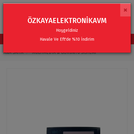
×
ÖZKAYAELEKTRONİKAVM
Hoşgeldiniz
Havale Ve Eft'de %10 İndirim
TÜM KATEGORİLER
ANA SAYFA
MULTIMEDYA & GÖRÜNTÜ SISTEMI