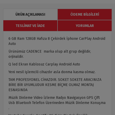
ÜRÜN AÇIKLAMASI
ÖDEME BILGILERI
TESLIMAT VE İADE
YORUMLAR
6 GB Ram 128GB Hafıza 8 Çekirdek İphone CarPlay Android
Auto
Ürünümüz CADENCE marka olup alt grup değildir,
orjinaldir.
Q led Ekran Kablosuz Carplay Android Auto
Yeni nesil işlemcili cihazdır asla donma kasma olmaz.
TAM PROFESYONEL CİHAZDIR. SOKET SOKETE ARACINIZA
BİRE BİR UYUMLUDUR KESME BİÇME OLMAZ MONTAJ
ESNASINDA
Müzik Dinleme Video İzleme Radyo Navigasyon GPS Çift
Usb Bluetooh Telefon Üzerineden Müzik Dinleme Konuşma
.