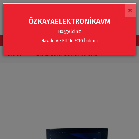
×
ÖZKAYAELEKTRONİKAVM
Hoşgeldiniz
Havale Ve Eft'de %10 İndirim
TÜM KATEGORİLER
ANA SAYFA
MULTIMEDYA & GÖRÜNTÜ SISTEMI