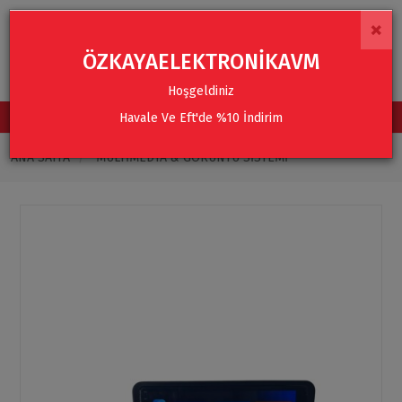
×
ÖZKAYAELEKTRONİKAVM
Hoşgeldiniz
Havale Ve Eft'de %10 İndirim
TÜM KATEGORİLER
ANA SAYFA
MULTIMEDYA & GÖRÜNTÜ SISTEMI