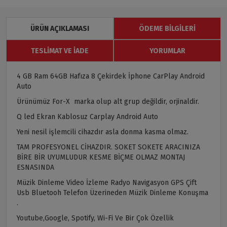
ÜRÜN AÇIKLAMASI
ÖDEME BILGILERI
TESLIMAT VE İADE
YORUMLAR
4 GB Ram 64GB Hafıza 8 Çekirdek İphone CarPlay Android
Auto
Ürünümüz For-X marka olup alt grup değildir, orjinaldir.
Q led Ekran Kablosuz Carplay Android Auto
Yeni nesil işlemcili cihazdır asla donma kasma olmaz.
TAM PROFESYONEL CİHAZDIR. SOKET SOKETE ARACINIZA
BİRE BİR UYUMLUDUR KESME BİÇME OLMAZ MONTAJ
ESNASINDA
Müzik Dinleme Video İzleme Radyo Navigasyon GPS Çift
Usb Bluetooh Telefon Üzerineden Müzik Dinleme Konuşma
.
Youtube,Google, Spotify, Wi-Fi Ve Bir Çok Özellik