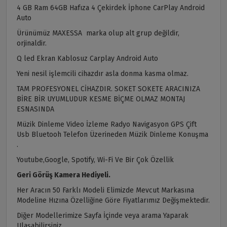
4 GB Ram 64GB Hafıza 4 Çekirdek İphone CarPlay Android
Auto
Ürünümüz MAXESSA marka olup alt grup değildir,
orjinaldir.
Q led Ekran Kablosuz Carplay Android Auto
Yeni nesil işlemcili cihazdır asla donma kasma olmaz.
TAM PROFESYONEL CİHAZDIR. SOKET SOKETE ARACINIZA
BİRE BİR UYUMLUDUR KESME BİÇME OLMAZ MONTAJ
ESNASINDA
Müzik Dinleme Video İzleme Radyo Navigasyon GPS Çift
Usb Bluetooh Telefon Üzerineden Müzik Dinleme Konuşma
.
Youtube,Google, Spotify, Wi-Fi Ve Bir Çok Özellik
Geri Görüş Kamera Hediyeli.
Her Aracın 50 Farklı Modeli Elimizde Mevcut Markasına
Modeline Hızına Özelliğine Göre Fiyatlarımız Değişmektedir.
Diğer Modellerimize Sayfa İçinde veya arama Yaparak
Ulaşabilirsiniz.