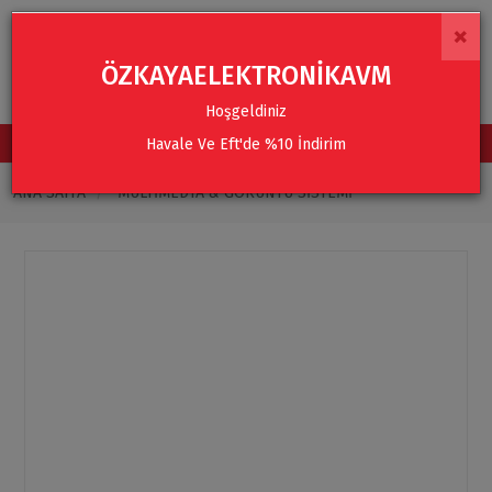
×
ÖZKAYAELEKTRONİKAVM
Hoşgeldiniz
Havale Ve Eft'de %10 İndirim
TÜM KATEGORİLER
ANA SAYFA
MULTIMEDYA & GÖRÜNTÜ SISTEMI