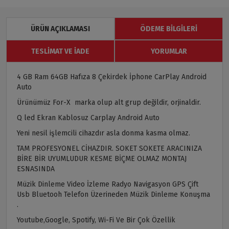
ÜRÜN AÇIKLAMASI
ÖDEME BILGILERI
TESLIMAT VE İADE
YORUMLAR
4 GB Ram 64GB Hafıza 8 Çekirdek İphone CarPlay Android
Auto
Ürünümüz For-X marka olup alt grup değildir, orjinaldir.
Q led Ekran Kablosuz Carplay Android Auto
Yeni nesil işlemcili cihazdır asla donma kasma olmaz.
TAM PROFESYONEL CİHAZDIR. SOKET SOKETE ARACINIZA
BİRE BİR UYUMLUDUR KESME BİÇME OLMAZ MONTAJ
ESNASINDA
Müzik Dinleme Video İzleme Radyo Navigasyon GPS Çift
Usb Bluetooh Telefon Üzerineden Müzik Dinleme Konuşma
.
Youtube,Google, Spotify, Wi-Fi Ve Bir Çok Özellik