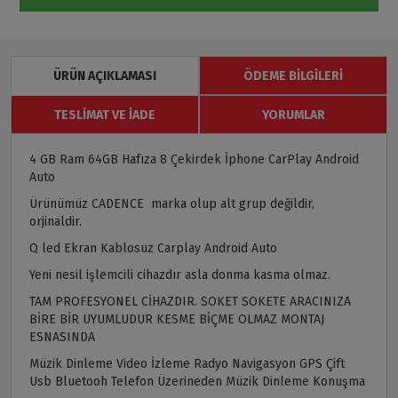
ÜRÜN AÇIKLAMASI
ÖDEME BILGILERI
TESLIMAT VE İADE
YORUMLAR
4 GB Ram 64GB Hafıza 8 Çekirdek İphone CarPlay Android
Auto
Ürünümüz CADENCE marka olup alt grup değildir,
orjinaldir.
Q led Ekran Kablosuz Carplay Android Auto
Yeni nesil işlemcili cihazdır asla donma kasma olmaz.
TAM PROFESYONEL CİHAZDIR. SOKET SOKETE ARACINIZA
BİRE BİR UYUMLUDUR KESME BİÇME OLMAZ MONTAJ
ESNASINDA
Müzik Dinleme Video İzleme Radyo Navigasyon GPS Çift
Usb Bluetooh Telefon Üzerineden Müzik Dinleme Konuşma