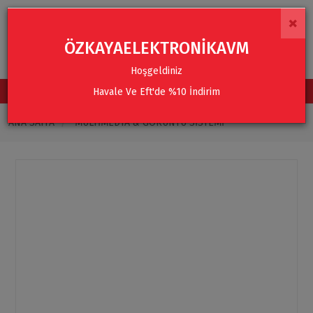
×
ÖZKAYAELEKTRONİKAVM
Hoşgeldiniz
Havale Ve Eft'de %10 İndirim
TÜM KATEGORİLER
ANA SAYFA
MULTIMEDYA & GÖRÜNTÜ SISTEMI